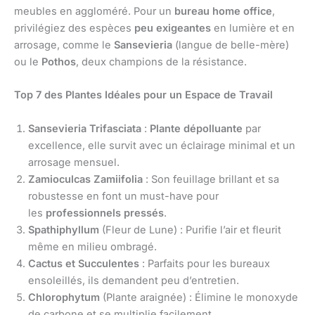
meubles en aggloméré. Pour un
bureau home office
,
privilégiez des espèces
peu exigeantes
en lumière et en
arrosage, comme le
Sansevieria
(langue de belle-mère)
ou le
Pothos
, deux champions de la résistance.
Top 7 des Plantes Idéales pour un Espace de Travail
Sansevieria Trifasciata
:
Plante dépolluante
par
excellence, elle survit avec un éclairage minimal et un
arrosage mensuel.
Zamioculcas Zamiifolia
: Son feuillage brillant et sa
robustesse en font un must-have pour
les
professionnels pressés
.
Spathiphyllum
(Fleur de Lune) : Purifie l’air et fleurit
même en milieu ombragé.
Cactus et Succulentes
: Parfaits pour les bureaux
ensoleillés, ils demandent peu d’entretien.
Chlorophytum
(Plante araignée) : Élimine le monoxyde
de carbone et se multiplie facilement.