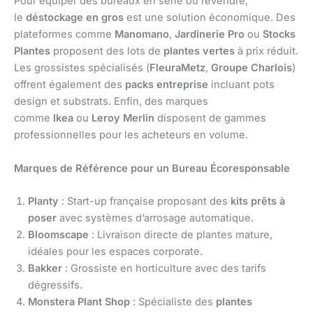
Pour équiper des bureaux en série ou revendre,
le
déstockage en gros
est une solution économique. Des
plateformes comme
Manomano
,
Jardinerie Pro
ou
Stocks
Plantes
proposent des lots de
plantes vertes
à prix réduit.
Les grossistes spécialisés (
FleuraMetz
,
Groupe Charlois
)
offrent également des
packs entreprise
incluant pots
design et substrats. Enfin, des marques
comme
Ikea
ou
Leroy Merlin
disposent de gammes
professionnelles pour les acheteurs en volume.
Marques de Référence pour un Bureau Écoresponsable
Planty
: Start-up française proposant des
kits prêts à
poser
avec systèmes d’arrosage automatique.
Bloomscape
: Livraison directe de plantes mature,
idéales pour les espaces corporate.
Bakker
: Grossiste en horticulture avec des tarifs
dégressifs.
Monstera Plant Shop
: Spécialiste des
plantes