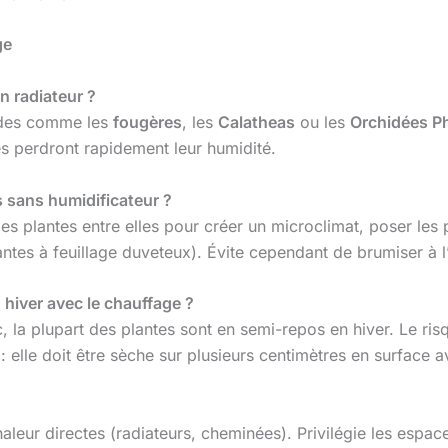
ge
n radiateur ?
mides comme les
fougères
, les
Calatheas
ou les
Orchidées P
nes perdront rapidement leur humidité.
 sans humidificateur ?
es plantes entre elles pour créer un microclimat, poser les p
antes à feuillage duveteux). Évite cependant de brumiser à l
hiver avec le chauffage ?
c, la plupart des plantes sont en semi-repos en hiver. Le ri
 : elle doit être sèche sur plusieurs centimètres en surface 
aleur directes (radiateurs, cheminées). Privilégie les espa