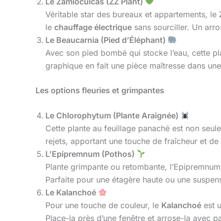
Le Zamioculcas (ZZ Plant)
Véritable star des bureaux et appartements, le
le
chauffage électrique
sans sourciller. Un arro
Le Beaucarnia (Pied d’Éléphant)
Avec son pied bombé qui stocke l’eau, cette plan
graphique en fait une pièce maîtresse dans un
Les options fleuries et grimpantes
Le Chlorophytum (Plante Araignée)
Cette plante au feuillage panaché est non seulem
rejets, apportant une touche de fraîcheur et de
L’Epipremnum (Pothos)
Plante grimpante ou retombante, l’Epipremnum e
Parfaite pour une étagère haute ou une suspen
Le Kalanchoé
Pour une touche de couleur, le
Kalanchoé
est u
Place-la près d’une fenêtre et arrose-la avec p