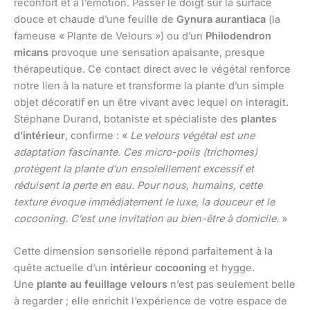
réconfort et à l’émotion. Passer le doigt sur la surface
douce et chaude d’une feuille de
Gynura aurantiaca
(la
fameuse « Plante de Velours ») ou d’un
Philodendron
micans
provoque une sensation apaisante, presque
thérapeutique. Ce contact direct avec le végétal renforce
notre lien à la nature et transforme la plante d’un simple
objet décoratif en un être vivant avec lequel on interagit.
Stéphane Durand, botaniste et spécialiste des
plantes
d’intérieur
, confirme : «
Le velours végétal est une
adaptation fascinante. Ces micro-poils (trichomes)
protègent la plante d’un ensoleillement excessif et
réduisent la perte en eau. Pour nous, humains, cette
texture évoque immédiatement le luxe, la douceur et le
cocooning. C’est une invitation au bien-être à domicile.
»
Cette dimension sensorielle répond parfaitement à la
quête actuelle d’un
intérieur cocooning
et hygge.
Une
plante au feuillage velours
n’est pas seulement belle
à regarder ; elle enrichit l’expérience de votre espace de