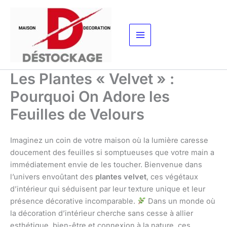
Aller
au
contenu
Les Plantes « Velvet » :
Pourquoi On Adore les
Feuilles de Velours
Imaginez un coin de votre maison où la lumière caresse
doucement des feuilles si somptueuses que votre main a
immédiatement envie de les toucher. Bienvenue dans
l’univers envoûtant des
plantes velvet
, ces végétaux
d’intérieur qui séduisent par leur texture unique et leur
présence décorative incomparable.
Dans un monde où
la décoration d’intérieur cherche sans cesse à allier
esthétique, bien-être et connexion à la nature, ces