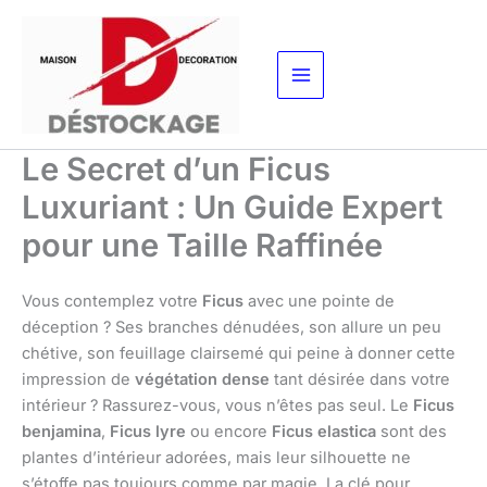
Aller
au
contenu
Le Secret d’un Ficus
Luxuriant : Un Guide Expert
pour une Taille Raffinée
Vous contemplez votre
Ficus
avec une pointe de
déception ? Ses branches dénudées, son allure un peu
chétive, son feuillage clairsemé qui peine à donner cette
impression de
végétation dense
tant désirée dans votre
intérieur ? Rassurez-vous, vous n’êtes pas seul. Le
Ficus
benjamina
,
Ficus lyre
ou encore
Ficus elastica
sont des
plantes d’intérieur adorées, mais leur silhouette ne
s’étoffe pas toujours comme par magie. La clé pour