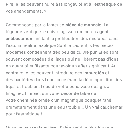
Pire, elles peuvent nuire à la longévité et à l’esthétique de
vos arrangements. »
Commençons par la fameuse
pièce de monnaie
. La
légende veut que le cuivre agisse comme un
agent
antibactérien
, limitant la prolifération des microbes dans
l’eau. En réalité, explique Sophie Laurent, « les pièces
modernes contiennent très peu de cuivre pur. Elles sont
souvent composées d’alliages qui ne libèrent pas d’ions
en quantité suffisante pour avoir un effet significatif. Au
contraire, elles peuvent introduire des
impuretés
et
des
bactéries
dans l’eau, accélérant la décomposition des
tiges et troublant l’eau de votre beau vase design. »
Imaginez l’impact sur votre
décor de table
ou
votre
cheminée
ornée d’un magnifique bouquet fané
prématurément dans une eau trouble… Un vrai cauchemar
pour l’esthétique !
Quant au
sucre dans l’eau
, l’idée semble plus logique :