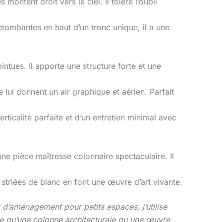
 montent droit vers le ciel. Il tolère l’oubli
etombantes en haut d’un tronc unique, il a une
ointues. Il apporte une structure forte et une
 lui donnent un air graphique et aérien. Parfait
rticalité parfaite et d’un entretien minimal avec
 une pièce maîtresse colonnaire spectaculaire. Il
s striées de blanc en font une œuvre d’art vivante.
 d’aménagement pour petits espaces, j’utilise
le qu’une colonne architecturale ou une œuvre