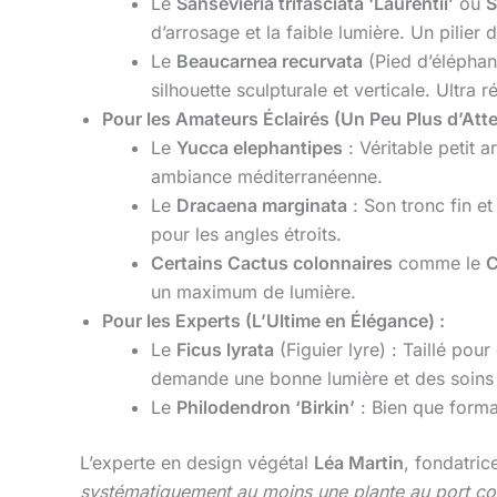
Le
Sansevieria trifasciata ‘Laurentii’
ou
S
d’arrosage et la faible lumière. Un pilier
Le
Beaucarnea recurvata
(Pied d’éléphant
silhouette sculpturale et verticale. Ultra ré
Pour les Amateurs Éclairés (Un Peu Plus d’Atte
Le
Yucca elephantipes
: Véritable petit a
ambiance méditerranéenne.
Le
Dracaena marginata
: Son tronc fin et
pour les angles étroits.
Certains Cactus colonnaires
comme le
C
un maximum de lumière.
Pour les Experts (L’Ultime en Élégance) :
Le
Ficus lyrata
(Figuier lyre) : Taillé pou
demande une bonne lumière et des soins 
Le
Philodendron ‘Birkin’
: Bien que forman
L’experte en design végétal
Léa Martin
, fondatri
systématiquement au moins une plante au port col