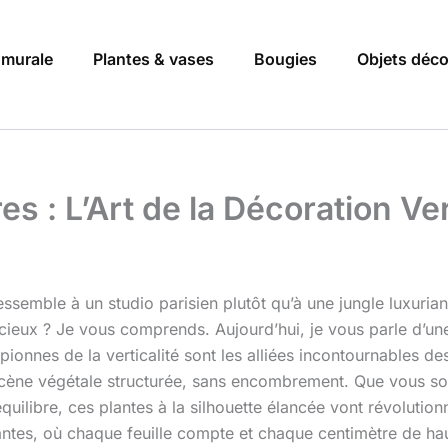
 murale
Plantes & vases
Bougies
Objets déc
s : L’Art de la Décoration Ve
essemble à un studio parisien plutôt qu’à une jungle luxuri
écieux ? Je vous comprends. Aujourd’hui, je vous parle d’un
ionnes de la verticalité sont les alliées incontournables de
 scène végétale structurée, sans encombrement. Que vous so
quilibre, ces plantes à la silhouette élancée vont révoluti
ntes, où chaque feuille compte et chaque centimètre de haut