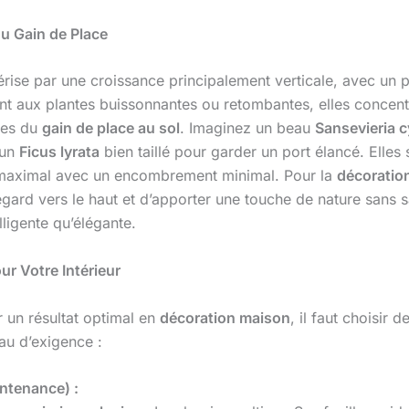
u Gain de Place
érise par une croissance principalement verticale, avec un 
ent aux plantes buissonnantes ou retombantes, elles concent
nes du
gain de place au sol
. Imaginez un beau
Sansevieria c
 un
Ficus lyrata
bien taillé pour garder un port élancé. Elles 
l maximal avec un encombrement minimal. Pour la
décoration
egard vers le haut et d’apporter une touche de nature sans sac
lligente qu’élégante.
ur Votre Intérieur
r un résultat optimal en
décoration maison
, il faut choisir
au d’exigence :
ntenance) :