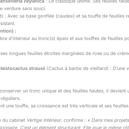
ansevieria zeylanica
: Le classique ultime. Ses feuilles raides
 de verdure sans souci.
) : Avec sa base gonflée (caudex) et sa touffe de feuilles r
sistant.
ntion) :
rbre d’intérieur au tronc(s) épais et aux touffes de feuilles p
 ses longues feuilles étroites marginées de rose ou de crème
leistocactus strausii
(Cactus à barbe de vieillard) : D’une ve
r conserver un tronc unique et des feuilles hautes, il devient
réguliers.
t une touffe, sa croissance est très verticale et ses feuille
ce du cabinet
Vertige Intérieur
, confirme :
« Dans mes projets
onnaire. C’est un élément structurant. Elle joue le même rô