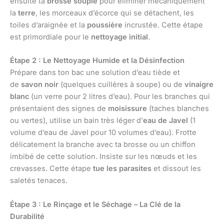
ensuite ta
brosse souple
pour éliminer mécaniquement
la
terre
, les morceaux d’écorce qui se détachent, les
toiles d’araignée et la
poussière
incrustée. Cette étape
est primordiale pour le
nettoyage initial
.
Étape 2 : Le Nettoyage Humide et la Désinfection
Prépare dans ton bac une solution d’eau tiède et
de
savon noir
(quelques cuillères à soupe) ou de
vinaigre
blanc
(un verre pour 2 litres d’eau). Pour les branches qui
présentaient des signes de
moisissure
(taches blanches
ou vertes), utilise un bain très léger d’
eau de Javel
(1
volume d’eau de Javel pour 10 volumes d’eau). Frotte
délicatement la branche avec ta brosse ou un chiffon
imbibé de cette solution. Insiste sur les nœuds et les
crevasses. Cette étape
tue les parasites
et dissout les
saletés tenaces.
Étape 3 : Le Rinçage et le Séchage – La Clé de la
Durabilité