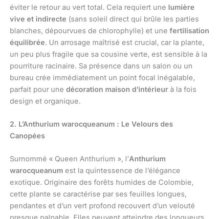
éviter le retour au vert total. Cela requiert une
lumière
vive et indirecte
(sans soleil direct qui brûle les parties
blanches, dépourvues de chlorophylle) et une
fertilisation
équilibrée
. Un arrosage maîtrisé est crucial, car la plante,
un peu plus fragile que sa cousine verte, est sensible à la
pourriture racinaire. Sa présence dans un salon ou un
bureau crée immédiatement un point focal inégalable,
parfait pour une
décoration maison d’intérieur
à la fois
design et organique.
2. L’Anthurium warocqueanum : Le Velours des
Canopées
Surnommé « Queen Anthurium », l’
Anthurium
warocqueanum
est la quintessence de l’élégance
exotique. Originaire des forêts humides de Colombie,
cette plante se caractérise par ses feuilles longues,
pendantes et d’un vert profond recouvert d’un velouté
presque palpable. Elles peuvent atteindre des longueurs