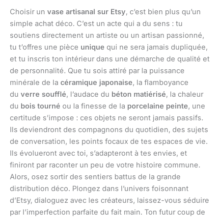
Choisir un
vase artisanal sur Etsy
, c’est bien plus qu’un
simple achat déco. C’est un acte qui a du sens : tu
soutiens directement un artiste ou un artisan passionné,
tu t’offres une pièce
unique
qui ne sera jamais dupliquée,
et tu inscris ton intérieur dans une démarche de qualité et
de personnalité. Que tu sois attiré par la puissance
minérale de la
céramique japonaise
, la flamboyance
du
verre soufflé
, l’audace du
béton matiérisé
, la chaleur
du
bois tourné
ou la finesse de la
porcelaine peinte
, une
certitude s’impose : ces objets ne seront jamais passifs.
Ils deviendront des compagnons du quotidien, des sujets
de conversation, les points focaux de tes espaces de vie.
Ils évolueront avec toi, s’adapteront à tes envies, et
finiront par raconter un peu de votre histoire commune.
Alors, osez sortir des sentiers battus de la grande
distribution déco. Plongez dans l’univers foisonnant
d’Etsy, dialoguez avec les créateurs, laissez-vous séduire
par l’imperfection parfaite du fait main. Ton futur coup de