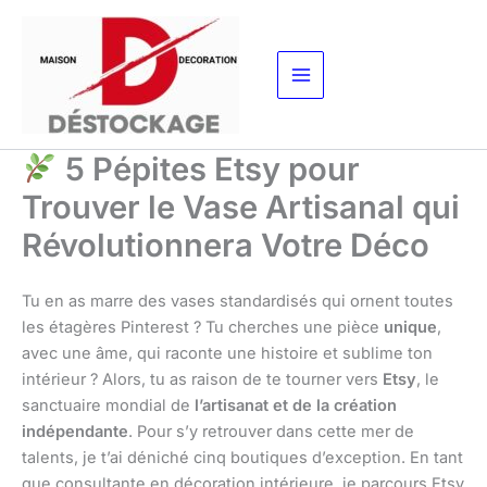
Aller
au
contenu
5 Pépites Etsy pour
Trouver le Vase Artisanal qui
Révolutionnera Votre Déco
Tu en as marre des vases standardisés qui ornent toutes
les étagères Pinterest ? Tu cherches une pièce
unique
,
avec une âme, qui raconte une histoire et sublime ton
intérieur ? Alors, tu as raison de te tourner vers
Etsy
, le
sanctuaire mondial de
l’artisanat et de la création
indépendante
. Pour s’y retrouver dans cette mer de
talents, je t’ai déniché cinq boutiques d’exception. En tant
que consultante en décoration intérieure, je parcours Etsy