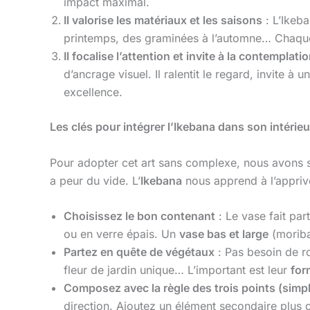
impact maximal.
Il valorise les matériaux et les saisons
: L’Ikeb
printemps, des graminées à l’automne… Chaqu
Il focalise l’attention et invite à la contemplati
d’ancrage visuel. Il ralentit le regard, invite
excellence.
Les clés pour intégrer l’Ikebana dans son intérieu
Pour adopter cet art sans complexe, nous avons so
a peur du vide. L’
Ikebana
nous apprend à l’appriv
Choisissez le bon contenant
: Le vase fait par
ou en verre épais. Un
vase bas et large
(morib
Partez en quête de végétaux
: Pas besoin de r
fleur de jardin unique… L’important est leur
for
Composez avec la règle des trois points (simpl
direction. Ajoutez un élément secondaire plus co