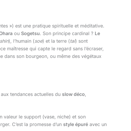
s ») est une pratique spirituelle et méditative.
Ohara
ou
Sogetsu
. Son principe cardinal ?
Le
shin
), l’humain (
soe
) et la terre (
tai
) sont
èce maîtresse qui capte le regard sans l’écraser,
nique dans son bourgeon, ou même des végétaux
t aux tendances actuelles du
slow déco
,
 valeur le support (vase, niche) et son
rger. C’est la promesse d’un
style épuré
avec un