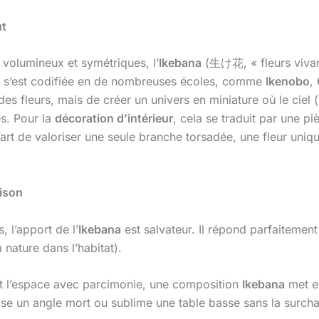
ut
volumineux et symétriques, l’
Ikebana
(生け花, « fleurs vivante
lle s’est codifiée en de nombreuses écoles, comme
Ikenobo
,
 des fleurs, mais de créer un univers en miniature où le ciel (
s. Pour la
décoration d’intérieur
, cela se traduit par une pi
’art de valoriser une seule branche torsadée, une fleur u
aison
 l’apport de l’
Ikebana
est salvateur. Il répond parfaitemen
a nature dans l’habitat).
t l’espace avec parcimonie, une composition
Ikebana
met en
se un angle mort ou sublime une table basse sans la surcha