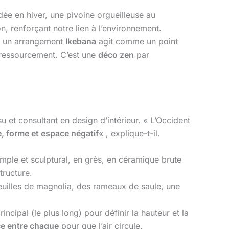
ée en hiver, une pivoine orgueilleuse au
, renforçant notre lien à l’environnement.
, un arrangement
Ikebana
agit comme un point
e ressourcement. C’est une
déco zen
par
su et consultant en design d’intérieur. « L’Occident
e, forme et espace négatif
« , explique-t-il.
imple et sculptural, en grès, en céramique brute
tructure.
euilles de magnolia, des rameaux de saule, une
ncipal (le plus long) pour définir la hauteur et la
e entre chaque
pour que l’air circule.