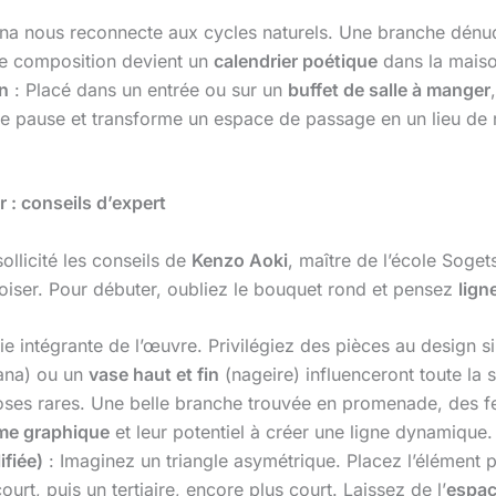
ana nous reconnecte aux cycles naturels. Une branche dénud
e composition devient un
calendrier poétique
dans la maison
on
: Placé dans un entrée ou sur un
buffet de salle à manger
 à une pause et transforme un espace de passage en un lieu d
r : conseils d’expert
llicité les conseils de
Kenzo Aoki
, maître de l’école Soget
oiser. Pour débuter, oubliez le bouquet rond et pensez
lign
tie intégrante de l’œuvre. Privilégiez des pièces au design s
ana) ou un
vase haut et fin
(nageire) influenceront toute la s
oses rares. Une belle branche trouvée en promenade, des f
me graphique
et leur potentiel à créer une ligne dynamique.
ifiée)
: Imaginez un triangle asymétrique. Placez l’élément pri
urt, puis un tertiaire, encore plus court. Laissez de l’
espac