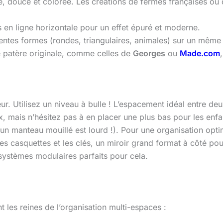
le, douce et colorée. Les créations de fermes françaises
s en ligne horizontale pour un effet épuré et moderne.
entes formes (rondes, triangulaires, animales) sur un même m
 patère originale, comme celles de
Georges
ou
Made.com
eur. Utilisez un niveau à bulle ! L’espacement idéal entre d
 mais n’hésitez pas à en placer une plus bas pour les enfan
un manteau mouillé est lourd !). Pour une organisation optim
s casquettes et les clés, un miroir grand format à côté pour 
ystèmes modulaires parfaits pour cela.
nt les reines de l’organisation multi-espaces :