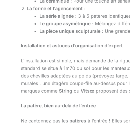
La céramique
: Pour une touche artisana
La forme et l’agencement
:
La série alignée
: 3 à 5 patères identique
Le groupe asymétrique
: Mélangez différ
La pièce unique sculpturale
: Une grande
Installation et astuces d’organisation d’expert
L’installation est simple, mais demande de la rigu
standard se situe à 1m70 du sol pour les manteaux,
des chevilles adaptées au poids (prévoyez large, 
murales : une étagère coupe-file au-dessus pour le
marques comme
String
ou
Vitsœ
proposent des s
La patère, bien au-delà de l’entrée
Ne cantonnez pas les
patères
à l’entrée ! Elles so