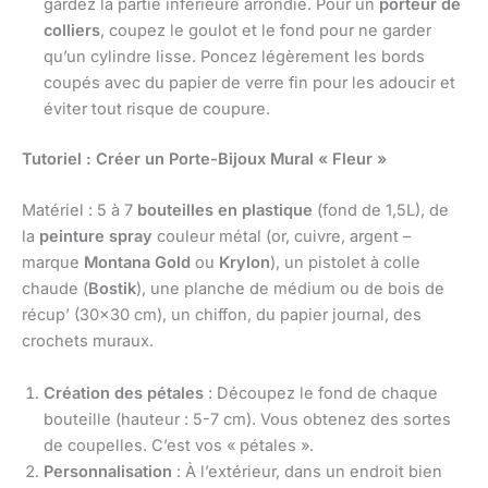
gardez la partie inférieure arrondie. Pour un
porteur de
colliers
, coupez le goulot et le fond pour ne garder
qu’un cylindre lisse. Poncez légèrement les bords
coupés avec du papier de verre fin pour les adoucir et
éviter tout risque de coupure.
Tutoriel : Créer un Porte-Bijoux Mural « Fleur »
Matériel : 5 à 7
bouteilles en plastique
(fond de 1,5L), de
la
peinture spray
couleur métal (or, cuivre, argent –
marque
Montana Gold
ou
Krylon
), un pistolet à colle
chaude (
Bostik
), une planche de médium ou de bois de
récup’ (30×30 cm), un chiffon, du papier journal, des
crochets muraux.
Création des pétales
: Découpez le fond de chaque
bouteille (hauteur : 5-7 cm). Vous obtenez des sortes
de coupelles. C’est vos « pétales ».
Personnalisation
: À l’extérieur, dans un endroit bien