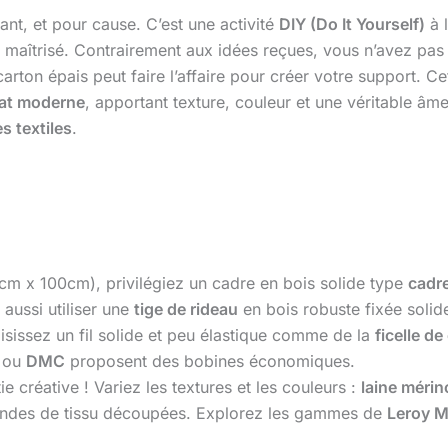
ant, et pour cause. C’est une activité
DIY (Do It Yourself)
à l
t maîtrisé. Contrairement aux idées reçues, vous n’avez pa
on épais peut faire l’affaire pour créer votre support. Cet
nat moderne
, apportant texture, couleur et une véritable âme
es textiles
.
m x 100cm), privilégiez un cadre en bois solide type
cadre
aussi utiliser une
tige de rideau
en bois robuste fixée solid
hoisissez un fil solide et peu élastique comme de la
ficelle d
ou
DMC
proposent des bobines économiques.
tie créative ! Variez les textures et les couleurs :
laine mérin
andes de tissu découpées. Explorez les gammes de
Leroy M