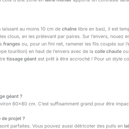
(en laissant au moins 10 cm de
chaîne
libre en bas), il est te
les clous, en les prélevant par paires. Sur l’envers, nouez
es
franges
ou, pour un fini net, ramener les fils coupés sur l’e
ype tourillon) en haut de l’envers avec de la
colle chaute
ou 
tre
tissage géant
est prêt à être accroché ! Pour un style c
age géant ?
viron 60×80 cm. C’est suffisamment grand pour être impacta
 de projet ?
sont parfaites. Vous pouvez aussi détricoter des pulls en
la