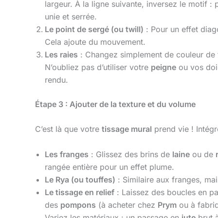
largeur. À la ligne suivante, inversez le motif 
unie et serrée.
Le point de sergé (ou twill)
: Pour un effet diag
Cela ajoute du mouvement.
Les raies
: Changez simplement de couleur de 
N’oubliez pas d’utiliser votre
peigne
ou vos doig
rendu.
Étape 3 : Ajouter de la texture et du volume
C’est là que votre
tissage mural
prend vie ! Intég
Les franges
: Glissez des brins de
laine
ou de
rangée entière pour un effet plume.
Le Rya (ou touffes)
: Similaire aux franges, mai
Le tissage en relief
: Laissez des boucles en pa
des
pompons
(à acheter chez
Prym
ou à fabri
Variez les matériaux : un passage en
jute
brut 