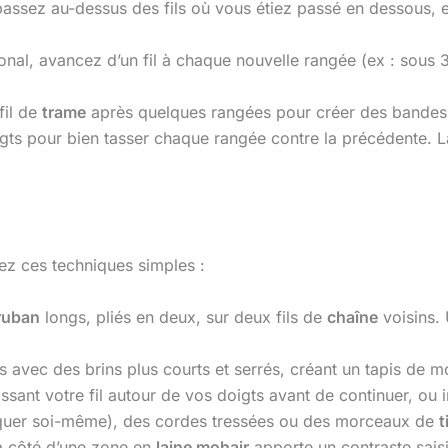
: passez au-dessus des fils où vous étiez passé en dessous, e
onal, avancez d’un fil à chaque nouvelle rangée (ex : sous 3, 
fil de
trame
après quelques rangées pour créer des bandes 
ts pour bien tasser chaque rangée contre la précédente. La 
rez ces techniques simples :
ruban
longs, pliés en deux, sur deux fils de
chaîne
voisins.
s avec des brins plus courts et serrés, créant un tapis de m
ssant votre fil autour de vos doigts avant de continuer, 
quer soi-même), des cordes tressées ou des morceaux de
t
à côté d’une zone en
laine mohair
apporte un contraste saisi