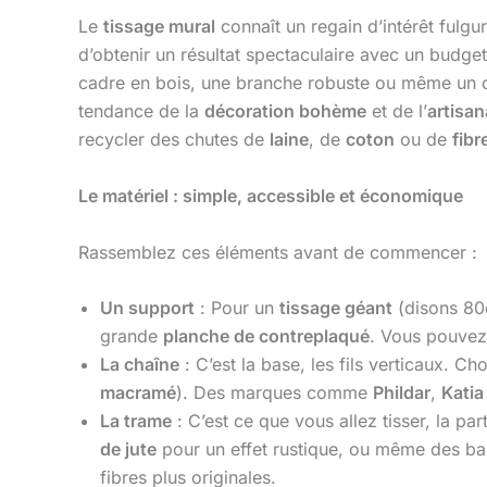
Le
tissage mural
connaît un regain d’intérêt fulgur
d’obtenir un résultat spectaculaire avec un budge
cadre en bois, une branche robuste ou même un cart
tendance de la
décoration bohème
et de l’
artisa
recycler des chutes de
laine
, de
coton
ou de
fibr
Le matériel : simple, accessible et économique
Rassemblez ces éléments avant de commencer :
Un support
: Pour un
tissage géant
(disons 80c
grande
planche de contreplaqué
. Vous pouvez 
La chaîne
: C’est la base, les fils verticaux. C
macramé
). Des marques comme
Phildar
,
Katia
La trame
: C’est ce que vous allez tisser, la par
de jute
pour un effet rustique, ou même des b
fibres plus originales.