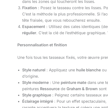
dans les zones qui toucheront les lisses.
Fixation
: Posez le tasseau contre les lisses. Po
C’est la méthode la plus professionnelle. Si l’a
tête fraisée, que vous reboucherez ensuite.
Espacement
: Utilisez des cales identiques (
régulier
. C’est la clé de l’esthétique graphiqu
Personnalisation et finition
Une fois tous les tasseaux fixés, votre œuvre pren
Style naturel
: Appliquez une
huile blanche
ou
d’origine.
Style moderne
: Une
peinture mate
dans une tei
peintures
Ressource
de
Graham & Brown
sont 
Style graphique
: Peignez certains tasseaux av
Éclairage intégré
: Pour un effet spectaculaire, 
rasante accentuera la texture et créera une am