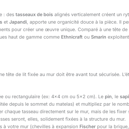
re : des
tasseaux de bois
alignés verticalement créent un ry
s
et
Japandi
, apporte une organicité douce à la pièce. Il p
ments pour créer une œuvre unique. Comparé à une tête de lit 
marques haut de gamme comme
Ethnicraft
ou
Smarin
exploitent
ne tête de lit fixée au mur doit être avant tout sécurisée. L’
ée ou rectangulaire (ex: 4×4 cm ou 5×2 cm). Le
pin
, le
sap
tée depuis le sommet du matelas) et multipliez par le nombr
ler chaque tasseau directement sur le mur, mais de les fixer
es seront, elles, solidement fixées à la structure du mur.
s à votre mur (chevilles à expansion
Fischer
pour la brique,