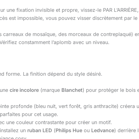
ur une fixation invisible et propre, vissez-le PAR L’ARRIÈRE,
ccès est impossible, vous pouvez visser discrètement par le 
des carreaux de mosaïque, des morceaux de contreplaqué) e
e. Vérifiez constamment l’aplomb avec un niveau.
d forme. La finition dépend du style désiré.
 une
cire incolore
(marque
Blanchet
) pour protéger le bois 
nte profonde (bleu nuit, vert forêt, gris anthracite) créera u
parfaites pour cet usage.
ec une couleur contrastante pour créer un motif.
installez un
ruban LED
(
Philips Hue
ou
Ledvance
) derrière
biance cosy.