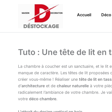
Aller
au
Accueil
Déco
contenu
Tuto : Une tête de lit e
La chambre à coucher est un sanctuaire, et le lit 
manque de caractère. Les têtes de lit proposées 
créer vous-même ! Réaliser une
tête de lit en ta
d’
architecture
et de
chaleur naturelle
à votre pièc
radicalement l’ambiance de votre chambre. Je vais
votre
déco chambre
.
L’attrait du design vertical en bois