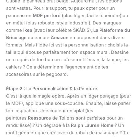
Oublie le panneau brut beige. Aujourd’hui, les options
sont vastes. Pour le support, tu peux opter pour un
panneau en
MDF perforé
(plus léger, facile à peindre) ou
en métal (plus robuste, style industriel). Des marques
comme
Ikea
(avec leur célèbre SKÅDIS),
La Plateforme du
Bricolage
ou encore
Amazon
en proposent dans divers
formats. Mais l’idée ici est la personnalisation : choisis la
taille qui épouse parfaitement ton espace mural. Dessine
un croquis de ton bureau : où seront l’écran, la lampe, les
cahiers ? Cela déterminera l’agencement de tes
accessoires sur le pegboard.
Étape 2 : La Personnalisation & la Peinture
C’est là que la magie opère. Après un léger ponçage (pour
le MDF), applique une sous-couche. Ensuite, laisse parler
ton inspiration. Une couleur en
aplat
(les
peintures
Ressource
de Tollens sont parfaites pour un
rendu lisse) ? Un dégradé à la
Ralph Lauren Home
? Un
motif géométrique créé avec du ruban de masquage ? Tu