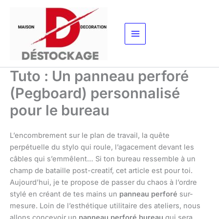
Aller
au
contenu
Tuto : Un panneau perforé
(Pegboard) personnalisé
pour le bureau
L’encombrement sur le plan de travail, la quête
perpétuelle du stylo qui roule, l’agacement devant les
câbles qui s’emmêlent… Si ton bureau ressemble à un
champ de bataille post-creatif, cet article est pour toi.
Aujourd’hui, je te propose de passer du chaos à l’ordre
stylé en créant de tes mains un
panneau perforé
sur-
mesure. Loin de l’esthétique utilitaire des ateliers, nous
allons concevoir un
panneau perforé bureau
qui sera