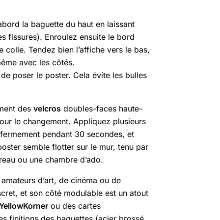
abord la baguette du haut en laissant
s fissures). Enroulez ensuite le bord
 colle. Tendez bien l’affiche vers le bas,
même avec les côtés.
de poser le poster. Cela évite les bulles
lement des
velcros
doubles-faces haute-
 pour le changement. Appliquez plusieurs
ez fermement pendant 30 secondes, et
poster semble flotter sur le mur, tenu par
ureau ou une chambre d’ado.
es amateurs d’art, de cinéma ou de
iscret, et son côté modulable est un atout
YellowKorner
ou des cartes
es finitions des baguettes (acier brossé,