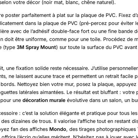
selon votre décor (noir mat, blanc, chêne naturel).
re poster parfaitement à plat sur la plaque de PVC. Fixez d’
licatement dans la plaque de PVC (pré-percez pour éviter le
rière avec de l’adhésif double-face fort ou une fine bande de
ion doit être uniforme, comme pour une toile. Procédez de 
le (type
3M Spray Mount
) sur toute la surface du PVC avant 
t, une fixation solide reste nécessaire. J’utilise personnel
ts, ne laissent aucune trace et permettent un retrait facile
les bords. Nettoyez bien votre mur, posez la plaque, appuy
uettes latérales aimantées. Le résultat est bluffant : votre 
e pour une
décoration murale
évolutive dans un salon, un b
essoire : c’est la solution élégante et pratique pour tous l
des dizaines de trous. Il valorise l’affiche tout en restant d
oyez fan des affiches
Mondo
, des tirages photographiques
rira l’écrin qu’elles méritent. N’hésitez pas à jouer avec l