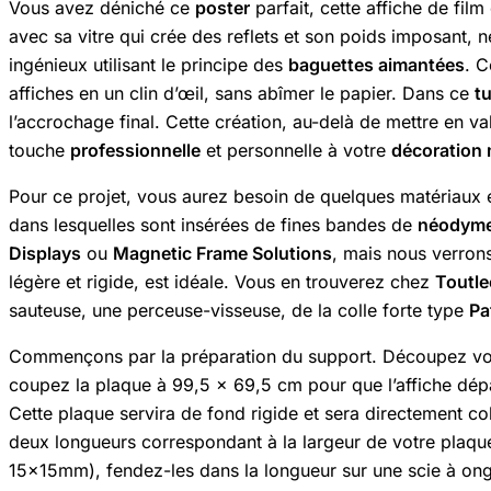
Vous avez déniché ce
poster
parfait, cette affiche de fil
avec sa vitre qui crée des reflets et son poids imposant,
ingénieux utilisant le principe des
baguettes aimantées
. C
affiches en un clin d’œil, sans abîmer le papier. Dans ce
tu
l’accrochage final. Cette création, au-delà de mettre en v
touche
professionnelle
et personnelle à votre
décoration
Pour ce projet, vous aurez besoin de quelques matériaux 
dans lesquelles sont insérées de fines bandes de
néodym
Displays
ou
Magnetic Frame Solutions
, mais nous verron
légère et rigide, est idéale. Vous en trouverez chez
Toutle
sauteuse, une perceuse-visseuse, de la colle forte type
Pa
Commençons par la préparation du support. Découpez votr
coupez la plaque à 99,5 x 69,5 cm pour que l’affiche dépa
Cette plaque servira de fond rigide et sera directement co
deux longueurs correspondant à la largeur de votre plaque
15x15mm), fendez-les dans la longueur sur une scie à ongl