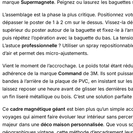
marque
Supermagnete
. Peignez ou lasurez les baguettes 
L’assemblage est la phase la plus critique. Positionnez vot
dépasser le poster de 1 à 2 cm sur le dessus. Vissez-la dé
supérieur du poster autour de la baguette et fixez-le à l’ar
puis répétez l’opération avec la baguette du bas. La tens
L’astuce
professionnelle
? Utiliser un spray repositionnab
d’air et permet des micro-ajustements.
Vient le moment de l’accrochage. Le poids total étant rédui
adhérence de la marque
Command
de 3M. Ils sont puissan
bandes à l’arrière de la plaque de PVC, en insistant sur 
laissez reposer une heure avant de glisser les dernières bag
un fin liseré métallique ou bois. C’est une solution parfait
Ce
cadre magnétique géant
est bien plus qu’un simple acc
voyages qui aiment faire évoluer leur intérieur sans percer 
majeur dans une
déco maison personnalisée
. Que vous s
géographiques vintage, cette méthode d’encadrement leur off