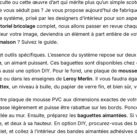
m culte ou cette œuvre d’art qui mérite plus qu’un simple sco
 ne vous séduit pas ? Je vous propose aujourd’hui de fabriq
e système, prisé par les designers d’intérieur pour son asp
toriel bricolage
complet, nous allons passer en revue chaqu
aleur votre image, deviendra un élément à part entière de v
 maison
? Suivez le guide.
et outils spécifiques. L’essence du système repose sur deu
e
, un aimant puissant. Ces baguettes sont disponibles che
s aussi une option DIY. Pour le fond, une plaque de
mousse
c
ou dans les enseignes de
Leroy Merlin
. Il vous faudra ég
ttex
, un niveau à bulle, du papier de verre fin, et bien sûr, 
e plaque de mousse PVC aux dimensions exactes de votre 
sse légèrement et puisse être rabattue sur les bords. Ponce
llée au mur. Ensuite, préparez les
baguettes aimantées
. Si
, et deux à sa hauteur. En option DIY, procurez-vous des b
et, et collez à l’intérieur des bandes aimantées adhésives 