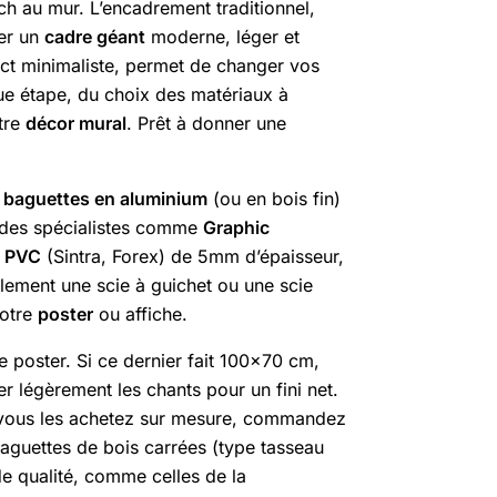
tch au mur. L’encadrement traditionnel,
uer un
cadre géant
moderne, léger et
ect minimaliste, permet de changer vos
e étape, du choix des matériaux à
otre
décor mural
. Prêt à donner une
x
baguettes en aluminium
(ou en bois fin)
z des spécialistes comme
Graphic
 PVC
(Sintra, Forex) de 5mm d’épaisseur,
alement une scie à guichet ou une scie
votre
poster
ou affiche.
poster. Si ce dernier fait 100×70 cm,
r légèrement les chants pour un fini net.
 vous les achetez sur mesure, commandez
aguettes de bois carrées (type tasseau
de qualité, comme celles de la