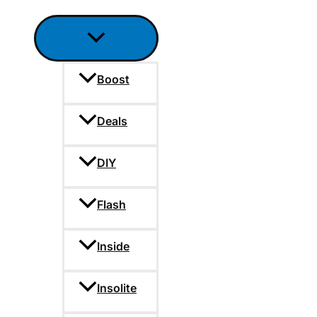
Boost
Deals
DIY
Flash
Inside
Insolite