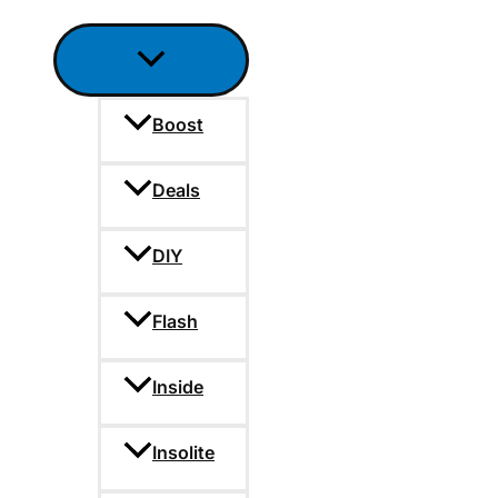
Boost
Deals
DIY
Flash
Inside
Insolite