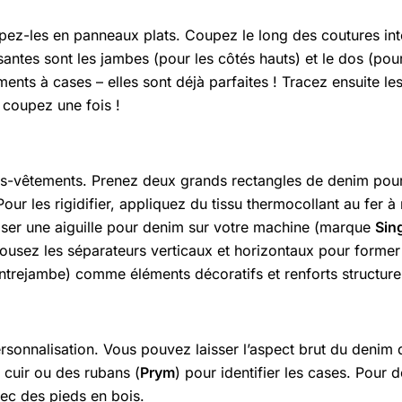
ez-les en panneaux plats. Coupez le long des coutures inté
santes sont les jambes (pour les côtés hauts) et le dos (pour
ments à cases – elles sont déjà parfaites ! Tracez ensuite l
 coupez une fois !
s-vêtements. Prenez deux grands rectangles de denim pour f
ur les rigidifier, appliquez du tissu thermocollant au fer 
tiliser une aiguille pour denim sur votre machine (marque
Sin
cousez les séparateurs verticaux et horizontaux pour former
’entrejambe) comme éléments décoratifs et renforts structure
rsonnalisation. Vous pouvez laisser l’aspect brut du denim 
 cuir ou des rubans (
Prym
) pour identifier les cases. Pour 
ec des pieds en bois.