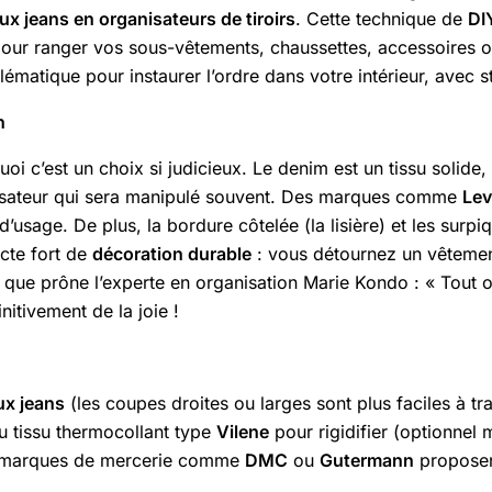
ux jeans en organisateurs de tiroirs
. Cette technique de
DI
our ranger vos sous-vêtements, chaussettes, accessoires o
matique pour instaurer l’ordre dans votre intérieur, avec st
n
c’est un choix si judicieux. Le denim est un tissu solide, 
anisateur qui sera manipulé souvent. Des marques comme
Lev
usage. De plus, la bordure côtelée (la lisière) et les surpi
acte fort de
décoration durable
: vous détournez un vêtement
ce que prône l’experte en organisation Marie Kondo : « Tout ob
nitivement de la joie !
ux jeans
(les coupes droites ou larges sont plus faciles à tr
 du tissu thermocollant type
Vilene
pour rigidifier (optionne
es marques de mercerie comme
DMC
ou
Gutermann
proposent