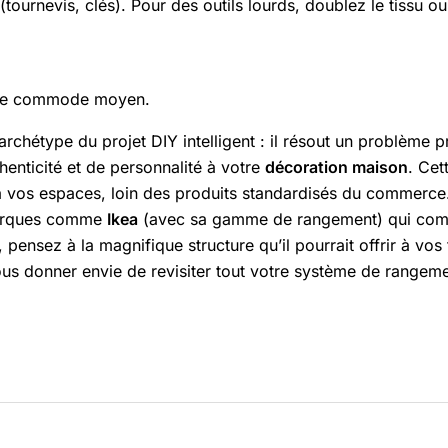
s (tournevis, clés). Pour des outils lourds, doublez le tissu
ir de commode moyen.
’archétype du projet DIY intelligent : il résout un problème p
henticité et de personnalité à votre
décoration maison
. Ce
à vos espaces, loin des produits standardisés du commerce. 
 marques comme
Ikea
(avec sa gamme de rangement) qui comm
pensez à la magnifique structure qu’il pourrait offrir à vos 
en vous donner envie de revisiter tout votre système de rangem