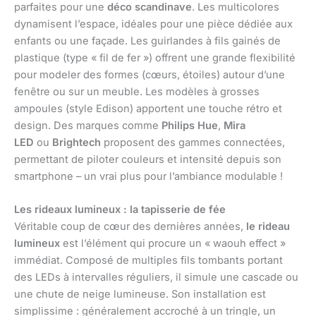
parfaites pour une
déco scandinave
. Les multicolores
dynamisent l’espace, idéales pour une pièce dédiée aux
enfants ou une façade. Les guirlandes à fils gainés de
plastique (type « fil de fer ») offrent une grande flexibilité
pour modeler des formes (cœurs, étoiles) autour d’une
fenêtre ou sur un meuble. Les modèles à grosses
ampoules (style Edison) apportent une touche rétro et
design. Des marques comme
Philips Hue
,
Mira
LED
ou
Brightech
proposent des gammes connectées,
permettant de piloter couleurs et intensité depuis son
smartphone – un vrai plus pour l’ambiance modulable !
Les rideaux lumineux : la tapisserie de fée
Véritable coup de cœur des dernières années,
le rideau
lumineux
est l’élément qui procure un « waouh effect »
immédiat. Composé de multiples fils tombants portant
des LEDs à intervalles réguliers, il simule une cascade ou
une chute de neige lumineuse. Son installation est
simplissime : généralement accroché à un tringle, un