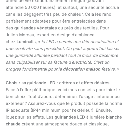
durée de vie extraordinairement longue (pouvant
atteindre 50 000 heures), et surtout, une sécurité accrue
car elles dégagent très peu de chaleur. Cela les rend
parfaitement adaptées pour être entrelacées dans
des
guirlandes végétales
ou près des textiles. Pour
Julien Moreau, expert en design d’ambiance
chez
Luminalis
, «
la LED a permis une démocratisation et
une créativité sans précédent. On peut aujourd’hui laisser
une guirlande allumée pendant tout le mois de décembre
sans culpabiliser sur sa facture d’électricité. C’est un
progrès fondamental pour la
décoration maison
festive.
»
Choisir sa guirlande LED : critères et effets désirés
Face à l’offre pléthorique, voici mes conseils pour faire le
bon choix. Tout d’abord, déterminez l’usage : intérieur ou
extérieur ? Assurez-vous que le produit possède la norme
IP adéquate (IP44 minimum pour l’extérieur). Ensuite,
jouez sur les effets. Les
guirlandes LED
à lumière
blanche
chaude
créent une atmosphère douce et classique,