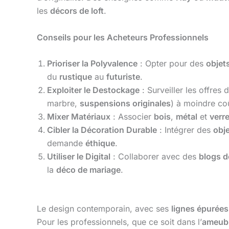
les
décors de loft
.
Conseils pour les Acheteurs Professionnels
Prioriser la Polyvalence
: Opter pour des
objet
du
rustique
au
futuriste
.
Exploiter le Destockage
: Surveiller les offres 
marbre,
suspensions originales
) à moindre co
Mixer Matériaux
: Associer
bois
,
métal
et
verr
Cibler la Décoration Durable
: Intégrer des
obj
demande
éthique
.
Utiliser le Digital
: Collaborer avec des
blogs 
la
déco de mariage
.
Le design contemporain, avec ses
lignes épurées
Pour les professionnels, que ce soit dans l’
ameub