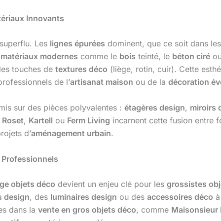
ériaux Innovants
 superflu. Les
lignes épurées
dominent, que ce soit dans le
s
matériaux modernes
comme le
bois
teinté, le
béton ciré
ou
des touches de
textures déco
(liège, rotin, cuir). Cette esth
 professionnels de l’
artisanat maison
ou de la
décoration év
t mis sur des pièces polyvalentes :
étagères design
,
miroirs 
 Roset
,
Kartell
ou
Ferm Living
incarnent cette fusion entre 
rojets d’
aménagement urbain
.
s Professionnels
ge objets déco
devient un enjeu clé pour les
grossistes ob
 design
, des
luminaires design
ou des
accessoires déco
à 
es dans la
vente en gros objets déco
, comme
Maisonsieur