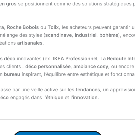
en gros
se positionnent comme des solutions stratégiques po
ra
,
Roche Bobois
ou
Tolix
, les acheteurs peuvent garantir u
mélange des styles (
scandinave
,
industriel
,
bohème
), enco
éations
artisanales
.
s déco
innovantes (ex.
IKEA Professionnel
,
La Redoute Int
es clients :
déco personnalisée
,
ambiance cosy
, ou encor
un
bureau
inspirant, l’équilibre entre esthétique et fonctionnal
asse par une veille active sur les
tendances
, un approvisi
déco
engagés dans l’
éthique
et l’
innovation
.