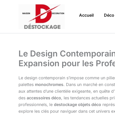
Aller
au
Accueil
Déco
contenu
Le Design Contemporain 
Expansion pour les Prof
Le design contemporain s’impose comme un pilier
palettes
monochromes
. Dans un marché en consta
aux attentes d’une clientèle exigeante, en quête d’
des
accessoires déco
, les tendances actuelles pri
professionnels, le
destockage objets déco
représe
explore les clés pour naviguer dans cet univers ex