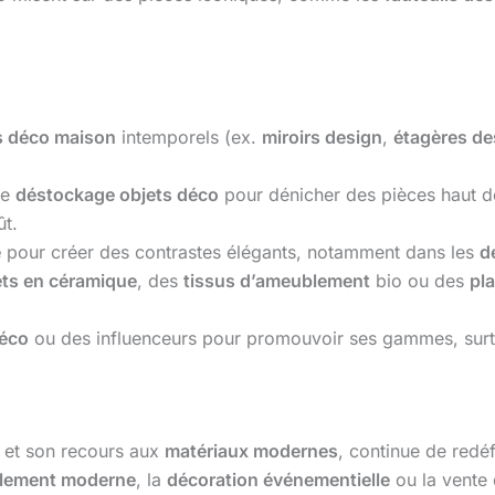
s déco maison
intemporels (ex.
miroirs design
,
étagères de
de
déstockage objets déco
pour dénicher des pièces haut 
ût.
e
pour créer des contrastes élégants, notamment dans les
d
ets en céramique
, des
tissus d’ameublement
bio ou des
pla
déco
ou des influenceurs pour promouvoir ses gammes, sur
et son recours aux
matériaux modernes
, continue de redéf
lement moderne
, la
décoration événementielle
ou la vente