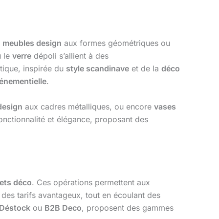
s
meubles design
aux formes géométriques ou
 le
verre
dépoli s’allient à des
étique, inspirée du
style scandinave
et de la
déco
énementielle
.
design
aux cadres métalliques, ou encore
vases
fonctionnalité et élégance, proposant des
jets déco
. Ces opérations permettent aux
des tarifs avantageux, tout en écoulant des
 Déstock
ou
B2B Deco
, proposent des gammes