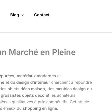
o
Blog
Contact
 un Marché en Pleine
 épurées
,
matériaux modernes
et
ne
et du
design d’intérieur
cherchent à répondre
 des
objets déco maison
, des
meubles design
ou
s
grossistes objets déco
et les acheteurs
ces qualitatives à prix compétitifs. Cet article
es enjeux du
shopping en ligne
.