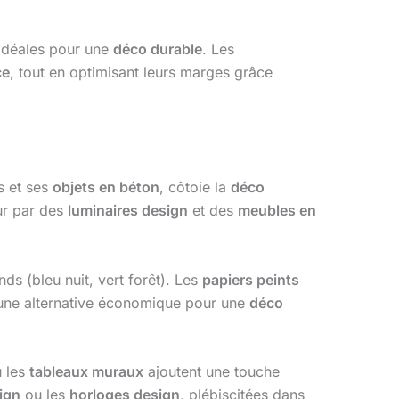
 idéales pour une
déco durable
. Les
ce
, tout en optimisant leurs marges grâce
s et ses
objets en béton
, côtoie la
déco
ur par des
luminaires design
et des
meubles en
nds (bleu nuit, vert forêt). Les
papiers peints
une alternative économique pour une
déco
 les
tableaux muraux
ajoutent une touche
ign
ou les
horloges design
, plébiscitées dans