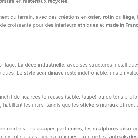
oratifs
en
matériaux recyclés
.
nt du terrain, avec des créations en
osier
,
rotin
ou
liège
,
de croissante pour des intérieurs
éthiques
et
made in Fran
éritage. La
déco industrielle
, avec ses structures métallique
niques. Le
style scandinave
reste indétrônable, mis en vale
enrichit de nuances terreuses (sable, taupe) ou de tons profo
, habillent les murs, tandis que les
stickers muraux
offrent 
nementiels
, les
bougies parfumées
, les
sculptures déco
ou
o
misent sur des pièces iconiques, comme les
fauteuils des