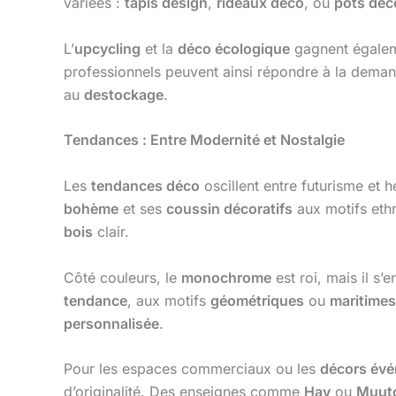
variées :
tapis design
,
rideaux déco
, ou
pots déc
L’
upcycling
et la
déco écologique
gagnent égaleme
professionnels peuvent ainsi répondre à la deman
au
destockage
.
Tendances : Entre Modernité et Nostalgie
Les
tendances déco
oscillent entre futurisme et h
bohème
et ses
coussin décoratifs
aux motifs eth
bois
clair.
Côté couleurs, le
monochrome
est roi, mais il s’
tendance
, aux motifs
géométriques
ou
maritimes
personnalisée
.
Pour les espaces commerciaux ou les
décors évé
d’originalité. Des enseignes comme
Hay
ou
Muut