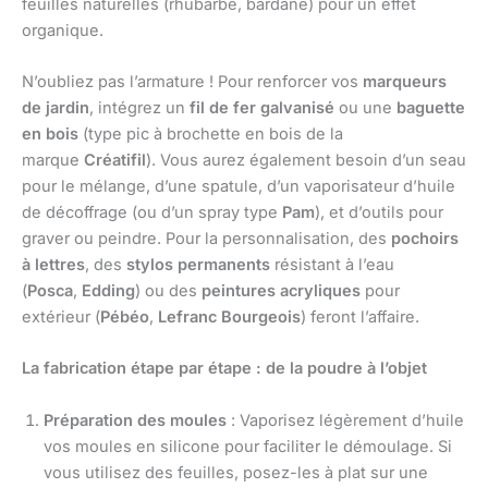
feuilles naturelles (rhubarbe, bardane) pour un effet
organique.
N’oubliez pas l’armature ! Pour renforcer vos
marqueurs
de jardin
, intégrez un
fil de fer galvanisé
ou une
baguette
en bois
(type pic à brochette en bois de la
marque
Créatifil
). Vous aurez également besoin d’un seau
pour le mélange, d’une spatule, d’un vaporisateur d’huile
de décoffrage (ou d’un spray type
Pam
), et d’outils pour
graver ou peindre. Pour la personnalisation, des
pochoirs
à lettres
, des
stylos permanents
résistant à l’eau
(
Posca
,
Edding
) ou des
peintures acryliques
pour
extérieur (
Pébéo
,
Lefranc Bourgeois
) feront l’affaire.
La fabrication étape par étape : de la poudre à l’objet
Préparation des moules
: Vaporisez légèrement d’huile
vos moules en silicone pour faciliter le démoulage. Si
vous utilisez des feuilles, posez-les à plat sur une