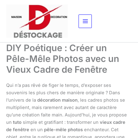
Aller
au
contenu
DIY Poétique : Créer un
Pêle-Mêle Photos avec un
Vieux Cadre de Fenêtre
Qui n’a pas rêvé de figer le temps, d’exposer ses
souvenirs les plus chers de manière originale ? Dans
l’univers de la
décoration maison
, les cadres photos se
multiplient, mais rarement avec autant de caractère
qu’une création faite main. Aujourd’hui, je vous propose
un
tuto
simple et gratifiant : transformer un
vieux cadre
de fenêtre
en un
pêle-mêle photos
enchanteur. Cet
objet, entre le rustique et le romantique, apportera une