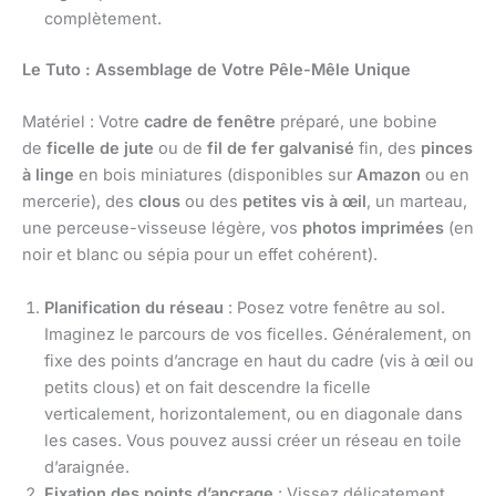
complètement.
Le Tuto : Assemblage de Votre Pêle-Mêle Unique
Matériel : Votre
cadre de fenêtre
préparé, une bobine
de
ficelle de jute
ou de
fil de fer galvanisé
fin, des
pinces
à linge
en bois miniatures (disponibles sur
Amazon
ou en
mercerie), des
clous
ou des
petites vis à œil
, un marteau,
une perceuse-visseuse légère, vos
photos imprimées
(en
noir et blanc ou sépia pour un effet cohérent).
Planification du réseau
: Posez votre fenêtre au sol.
Imaginez le parcours de vos ficelles. Généralement, on
fixe des points d’ancrage en haut du cadre (vis à œil ou
petits clous) et on fait descendre la ficelle
verticalement, horizontalement, ou en diagonale dans
les cases. Vous pouvez aussi créer un réseau en toile
d’araignée.
Fixation des points d’ancrage
: Vissez délicatement