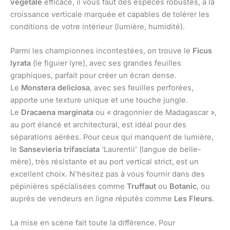
végétale
efficace, il vous faut des espèces robustes, à la
croissance verticale marquée et capables de tolérer les
conditions de votre intérieur (lumière, humidité).
Parmi les championnes incontestées, on trouve le
Ficus
lyrata
(le figuier lyre), avec ses grandes feuilles
graphiques, parfait pour créer un écran dense.
Le
Monstera deliciosa
, avec ses feuilles perforées,
apporte une texture unique et une touche jungle.
Le
Dracaena marginata
ou « dragonnier de Madagascar »,
au port élancé et architectural, est idéal pour des
séparations aérées. Pour ceux qui manquent de lumière,
le
Sansevieria trifasciata
‘Laurentii’ (langue de belle-
mère), très résistante et au port vertical strict, est un
excellent choix. N’hésitez pas à vous fournir dans des
pépinières spécialisées comme
Truffaut
ou
Botanic
, ou
auprès de vendeurs en ligne réputés comme
Les Fleurs
.
La mise en scène fait toute la différence. Pour