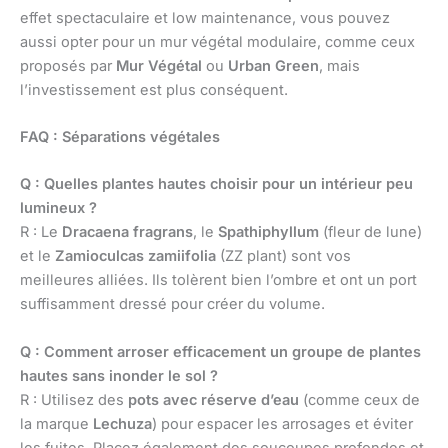
effet spectaculaire et low maintenance, vous pouvez
aussi opter pour un mur végétal modulaire, comme ceux
proposés par
Mur Végétal
ou
Urban Green
, mais
l’investissement est plus conséquent.
FAQ : Séparations végétales
Q : Quelles plantes hautes choisir pour un intérieur peu
lumineux ?
R : Le
Dracaena fragrans
, le
Spathiphyllum
(fleur de lune)
et le
Zamioculcas zamiifolia
(ZZ plant) sont vos
meilleures alliées. Ils tolèrent bien l’ombre et ont un port
suffisamment dressé pour créer du volume.
Q : Comment arroser efficacement un groupe de plantes
hautes sans inonder le sol ?
R : Utilisez des
pots avec réserve d’eau
(comme ceux de
la marque
Lechuza
) pour espacer les arrosages et éviter
les fuites. Placez également des soucoupes profondes et