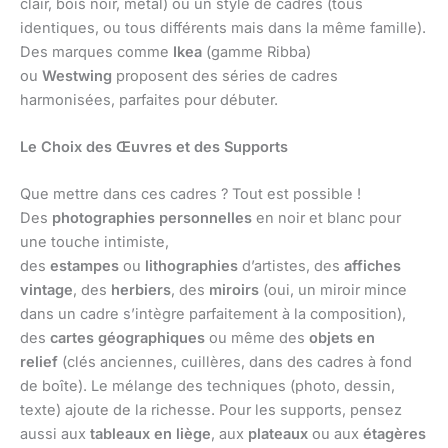
clair, bois noir, métal) ou un style de cadres (tous
identiques, ou tous différents mais dans la même famille).
Des marques comme
Ikea
(gamme Ribba)
ou
Westwing
proposent des séries de cadres
harmonisées, parfaites pour débuter.
Le Choix des Œuvres et des Supports
Que mettre dans ces cadres ? Tout est possible !
Des
photographies personnelles
en noir et blanc pour
une touche intimiste,
des
estampes
ou
lithographies
d’artistes, des
affiches
vintage
, des
herbiers
, des
miroirs
(oui, un miroir mince
dans un cadre s’intègre parfaitement à la composition),
des
cartes géographiques
ou même des
objets en
relief
(clés anciennes, cuillères, dans des cadres à fond
de boîte). Le mélange des techniques (photo, dessin,
texte) ajoute de la richesse. Pour les supports, pensez
aussi aux
tableaux en liège
, aux
plateaux
ou aux
étagères