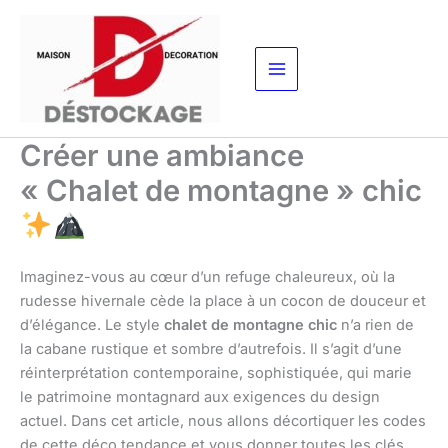
Aller
au
contenu
Créer une ambiance
« Chalet de montagne » chic
Imaginez-vous au cœur d’un refuge chaleureux, où la
rudesse hivernale cède la place à un cocon de douceur et
d’élégance. Le style
chalet de montagne chic
n’a rien de
la cabane rustique et sombre d’autrefois. Il s’agit d’une
réinterprétation contemporaine, sophistiquée, qui marie
le patrimoine montagnard aux exigences du design
actuel. Dans cet article, nous allons décortiquer les codes
de cette déco tendance et vous donner toutes les clés