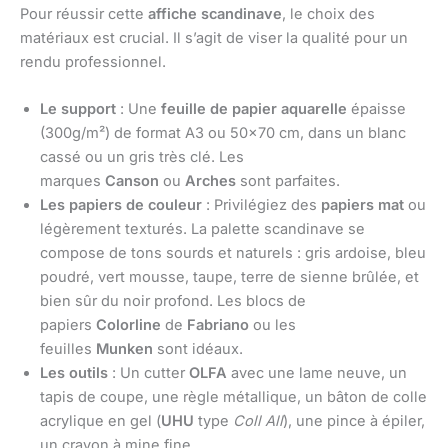
Pour réussir cette
affiche scandinave
, le choix des
matériaux est crucial. Il s’agit de viser la qualité pour un
rendu professionnel.
Le support
: Une
feuille de papier aquarelle
épaisse
(300g/m²) de format A3 ou 50×70 cm, dans un blanc
cassé ou un gris très clé. Les
marques
Canson
ou
Arches
sont parfaites.
Les papiers de couleur
: Privilégiez des
papiers mat
ou
légèrement texturés. La palette scandinave se
compose de tons sourds et naturels : gris ardoise, bleu
poudré, vert mousse, taupe, terre de sienne brûlée, et
bien sûr du noir profond. Les blocs de
papiers
Colorline
de
Fabriano
ou les
feuilles
Munken
sont idéaux.
Les outils
: Un cutter
OLFA
avec une lame neuve, un
tapis de coupe, une règle métallique, un bâton de colle
acrylique en gel (
UHU
type
Coll All
), une pince à épiler,
un crayon à mine fine.