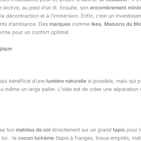
 alcôve, au pied d’un lit. Ensuite, son
encombrement minim
la décontraction et à l’immersion. Enfin, c’est un investis
ments d’ambiance. Des
marques
comme
Ikea
,
Maisons du M
rme pour un confort optimal.
gique
 qui bénéficie d’une
lumière naturelle
si possible, mais qui p
même un large palier. L’idée est de créer une séparation vi
ose ton
matelas de sol
directement sur un grand
tapis
pour l
toi : le
cocon bohème
(tapis à franges, tissus empilés, mat