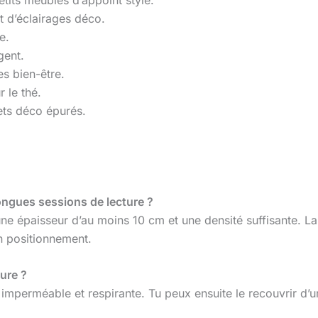
petits meubles d’appoint style.
t d’éclairages déco.
e.
gent.
s bien-être.
 le thé.
ets déco épurés.
longues sessions de lecture ?
 une épaisseur d’au moins 10 cm et une densité suffisante. 
on positionnement.
ure ?
imperméable et respirante. Tu peux ensuite le recouvrir d’