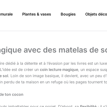
 murale
Plantes & vases
Bougies
Objets déc
agique avec des matelas de s
ire dédié à la détente et à l’évasion par les livres est un lux
L’idée est de créer un
coin lecture magique
, un espace sus
e sol
. Loin de son image basique, il devient, avec un peu d’i
oin perdu de ta maison en un refuge où les pages tournent to
e de ton cocon
touts imbattables pour ce projet. D’abord, sa
flexibilité
: il s