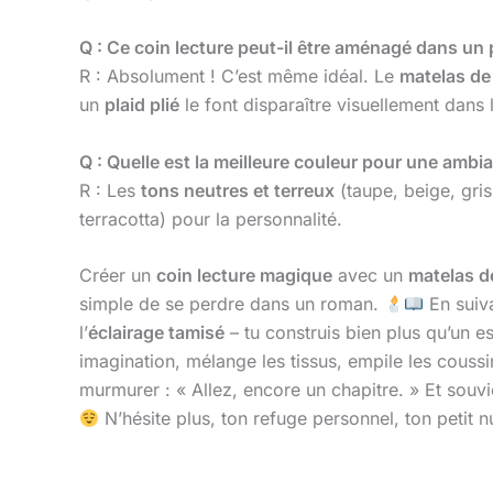
Q : Ce coin lecture peut-il être aménagé dans un p
R : Absolument ! C’est même idéal. Le
matelas de
un
plaid plié
le font disparaître visuellement dans 
Q : Quelle est la meilleure couleur pour une amb
R : Les
tons neutres et terreux
(taupe, beige, gri
terracotta) pour la personnalité.
Créer un
coin lecture magique
avec un
matelas d
simple de se perdre dans un roman.
En suiva
l’
éclairage tamisé
– tu construis bien plus qu’un es
imagination, mélange les tissus, empile les coussins
murmurer : « Allez, encore un chapitre. » Et souv
N’hésite plus, ton refuge personnel, ton petit 