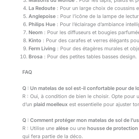
Maisons du Monde
: Pour les tapis, plaids et 
La Redoute
: Pour un large choix de coussins e
Anglepoise
: Pour l’icône de la lampe de lectur
Philips Hue
: Pour l’éclairage d’ambiance intelli
Neom
: Pour les diffuseurs et bougies parfumée
Kinto
: Pour des carafes et verres élégants pour
Ferm Living
: Pour des étagères murales et obj
Brosa
: Pour des petites tables basses design.
FAQ
Q : Un matelas de sol est-il confortable pour de 
R : Oui, à condition de bien le choisir. Opte pour
d’un
plaid moelleux
est essentielle pour ajuster t
Q : Comment protéger mon matelas de sol de l’us
R : Utilise une
alèse
ou une
housse de protection
qui fera partie de la déco.