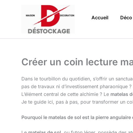
Aller
au
Accueil
Déco
contenu
Créer un coin lecture m
Dans le tourbillon du quotidien, s’offrir un sanctua
pas de travaux ni d’investissement pharaonique ? 
L’élément central de cette alchimie ? Le
matelas d
Je te guide ici, pas à pas, pour transformer un c
Pourquoi le matelas de sol est la pierre angulair
Le
matelas de sol
, ou futon léger, possède des a