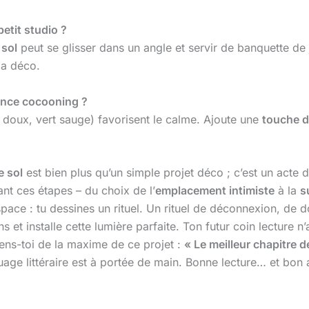
etit studio ?
 sol
peut se glisser dans un angle et servir de banquette de 
la déco.
iance cocooning ?
s doux, vert sauge) favorisent le calme. Ajoute une
touche d
e sol
est bien plus qu’un simple projet déco ; c’est un acte d
nt ces étapes – du choix de l’
emplacement intimiste
à la
s
pace : tu dessines un rituel. Un rituel de déconnexion, de d
 et installe cette lumière parfaite. Ton futur coin lecture n
iens-toi de la maxime de ce projet :
« Le meilleur chapitre de
nuage littéraire est à portée de main. Bonne lecture… et bo