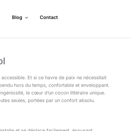
o
Blog
Contact
ol
e accessible. Et si ce havre de paix ne nécessitait
pendu hors du temps, confortable et enveloppant.
ngéniosité, le cœur d’un cocon littéraire unique.
utes seules, portées par un confort absolu.
’installe et se déplace facilement, épousant