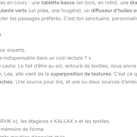
res en cours : une
tablette basse
(en bois, en rotin), une
ét
plante verte
(un piléa, une fougère), un
diffuseur d’huiles e
oter tes passages préférés. C’est ton sanctuaire, personnalis
s
ux experts.
e
indispensable dans un coin lecture ? »
u cadre
. Le fait d’être au sol, entouré de textiles, nous ancr
, Léa, elle vient de la
superposition de textures
. C’est ce 
ouches
. Une source pour lire, et une ou deux sources d’ambi
VIK »), les étagères « KALLAX » et les textiles.
à mémoire de forme.