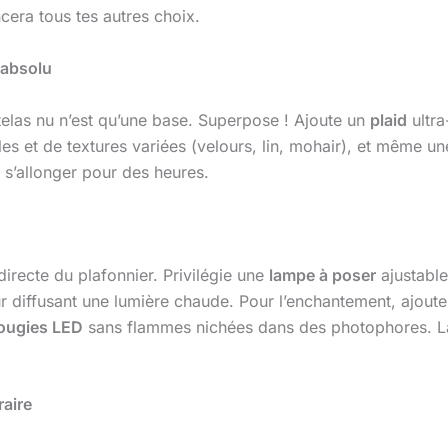
ncera tous tes autres choix.
 absolu
telas nu n’est qu’une base. Superpose ! Ajoute un
plaid
ultra
les et de textures variées (velours, lin, mohair), et même u
à s’allonger pour des heures.
 directe du plafonnier. Privilégie une
lampe à poser
ajustable
r diffusant une lumière chaude. Pour l’enchantement, ajout
ougies LED
sans flammes nichées dans des photophores. 
raire