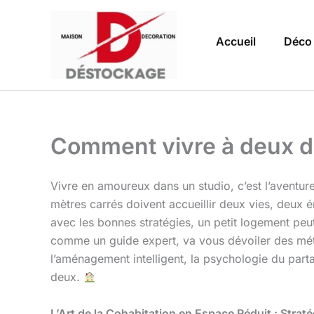
Aller
au
Accueil
Déco
contenu
Comment vivre à deux d
Vivre en amoureux dans un studio, c’est l’aventure
mètres carrés doivent accueillir deux vies, deux é
avec les bonnes stratégies, un petit logement peut
comme un guide expert, va vous dévoiler des mét
l’aménagement intelligent, la psychologie du par
deux.
L’Art de la Cohabitation en Espace Réduit : Strat