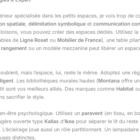
ntérieur spécialisée dans les petits espaces, je vois trop de
on spatiale
,
délimitation symbolique
et
communication con
loisons, vous pouvez créer des espaces dédiés. Utilisez l
ables de
Ligne Roset
ou
Mobilier de France
), une table plia
de rangement
ou un modèle mezzanine peut libérer un espace
ublent, mais l’espace, lui, reste le même. Adoptez une règle 
ligent
. Les bibliothèques murales hautes (
Montana
offre un
 lit sont vos meilleurs alliés. Des marques comme
Habitat
o
 sacrifier le style.
ien-être psychologique. Utilisez un
paravent
(en tissu, en bo
agère ouverte type
Kallax
d’
Ikea
pour séparer le lit du reste
. L’éclairage joue aussi un rôle partitionnant. Un lampadair
ses distinctes.