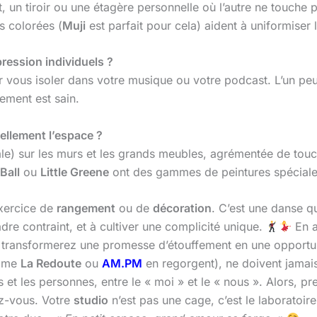
un tiroir ou une étagère personnelle où l’autre ne touche pa
s colorées (
Muji
est parfait pour cela) aident à uniformiser 
ression individuels ?
r vous isoler dans votre musique ou votre podcast. L’un peut
ement est sain.
uellement l’espace ?
 pâle) sur les murs et les grands meubles, agrémentée de tou
Ball
ou
Little Greene
ont des gammes de peintures spéciales
exercice de
rangement
ou de
décoration
. C’est une danse q
dre contraint, et à cultiver une complicité unique.
En a
 transformerez une promesse d’étouffement en une opportu
omme
La Redoute
ou
AM.PM
en regorgent), ne doivent jamais
ns et les personnes, entre le « moi » et le « nous ». Alors, 
ez-vous. Votre
studio
n’est pas une cage, c’est le laboratoir