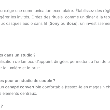
io
exige une communication exemplaire. Établissez des règle
érer les invités. Créez des rituels, comme un dîner à la ta
ux casques audio sans fil (
Sony
ou
Bose
), un investissem
nts dans un studio ?
tilisation de lampes d’appoint dirigées permettent à l’un de t
 la lumière et le bruit.
es pour un studio de couple ?
 un
canapé convertible
confortable (testez-le en magasin c
es éléments centraux.
 ?