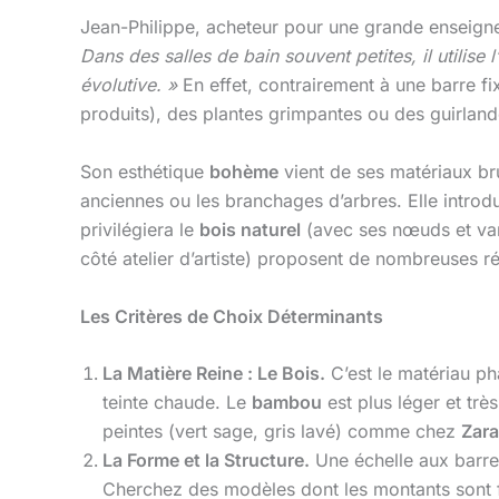
Jean-Philippe, acheteur pour une grande enseigne
Dans des salles de bain souvent petites, il utilise
évolutive. »
En effet, contrairement à une barre f
produits), des plantes grimpantes ou des guirlan
Son esthétique
bohème
vient de ses matériaux bru
anciennes ou les branchages d’arbres. Elle introdui
privilégiera le
bois naturel
(avec ses nœuds et var
côté atelier d’artiste) proposent de nombreuses r
Les Critères de Choix Déterminants
La Matière Reine : Le Bois.
C’est le matériau p
teinte chaude. Le
bambou
est plus léger et tr
peintes (vert sage, gris lavé) comme chez
Zar
La Forme et la Structure.
Une échelle aux barre
Cherchez des modèles dont les montants sont f