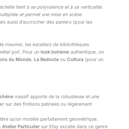
chelle tient à sa polyvalence et à sa verticalité.
 multipliée et permet une mise en scène
is aussi d’accrocher des paniers (pour les
de meunier, les escaliers de bibliothèques
 métal poli. Pour un
look bohème
authentique, on
ons du Monde
,
La Redoute
ou
Cultura
(pour un
chêne
massif apporte de la robustesse et une
r sur des finitions patinées ou légèrement
ctère qu’un modèle parfaitement géométrique.
e
Atelier Particulier
sur Etsy excelle dans ce genre