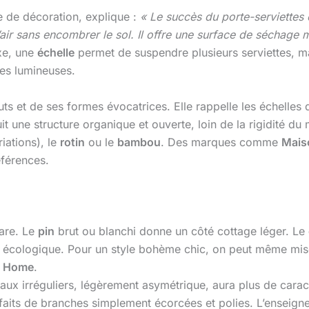
 de décoration, explique :
« Le succès du porte-serviettes é
 l’air sans encombrer le sol. Il offre une surface de séchage
ixe, une
échelle
permet de suspendre plusieurs serviettes, ma
des lumineuses.
ts et de ses formes évocatrices. Elle rappelle les échelles 
t une structure organique et ouverte, loin de la rigidité du
iations), le
rotin
ou le
bambou
. Des marques comme
Mais
éférences.
hare. Le
pin
brut ou blanchi donne un côté cottage léger. Le
ès écologique. Pour un style bohème chic, on peut même mise
a Home
.
aux irréguliers, légèrement asymétrique, aura plus de cara
aits de branches simplement écorcées et polies. L’enseign