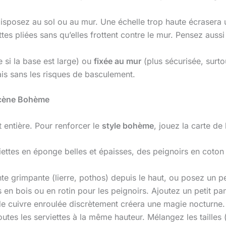
sposez au sol ou au mur. Une échelle trop haute écrasera un
es pliées sans qu’elles frottent contre le mur. Pensez aussi 
e si la base est large) ou
fixée au mur
(plus sécurisée, surto
ais sans les risques de basculement.
 Scène Bohème
 entière. Pour renforcer le
style bohème
, jouez la carte de
ttes en éponge belles et épaisses, des peignoirs en coton p
e grimpante (lierre, pothos) depuis le haut, ou posez un p
s en bois ou en rotin pour les peignoirs. Ajoutez un petit p
de cuivre enroulée discrètement créera une magie nocturne.
es les serviettes à la même hauteur. Mélangez les tailles (