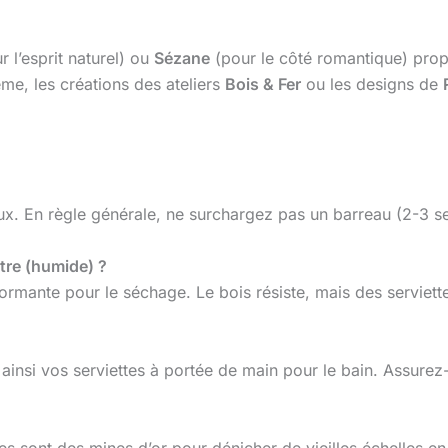
 l’esprit naturel) ou
Sézane
(pour le côté romantique) prop
me, les créations des ateliers
Bois & Fer
ou les designs de
ux. En règle générale, ne surchargez pas un barreau (2-3 se
être (humide) ?
formante pour le séchage. Le bois résiste, mais des serviet
ainsi vos serviettes à portée de main pour le bain. Assurez-
s sont des mines d’or pour dénicher de vieilles échelles e