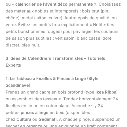
ou «
calendrier de l’avent déco permanente
». Choisissez
des matériaux nobles et intemporels : bois brut (pin,
chêne), métal (laiton, cuivre), feutre épais de qualité, ou
verre. Évitez les motifs trop explicitement « Noël » (les
petits bonshommes rouges) pour privilégier les couleurs
de saison plus subtiles : vert sapin, blanc cassé, doré
discret, bleu nuit.
3 Idées de Calendriers Transformistes – Tutoriels
Experts
1. Le Tableau à Ficelles & Pinces à Linge (Style
Scandinave)
Prenez un grand cadre en bois profond (type
Ikea Ribba
)
ou assemblez des tasseaux. Tendez horizontalement 24
ficelles en lin ou en coton blanc. Accrochez-y 24
petites
pinces à linge
en bois (disponibles
chez
Cultura
ou
Gédimat
). À chaque pince, suspendez un
sachet en organza ou une enveloppe en kraft contenant