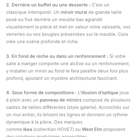
2. Derrière un buffet ou une desserte :
C’est un
classique intemporel. Un
miroir mural
de grande taille
posé ou fixé derrière un meuble bas agrandit
visuellement la pièce et met en valeur votre vaisselle, vos
verreries ou vos bougies présentées sur le meuble. Cela
crée une scène profonde et riche.
3. En fond de niche ou dans un renfoncement :
Si votre
salle à manger comporte une alcôve ou un renfoncement,
y installer un miroir au fond le fera paraître deux fois plus
profond, ajoutant un mystère architectural fascinant.
4. Sous forme de compositions :
L’
illusion d’optique
joue
à plein avec un
panneau de miroirs
composé de plusieurs
cadres de tailles différentes (style galerie). Accrochés sur
un mur entier, ils brisent les lignes et donnent un rythme
dynamique à la pièce. Des marques
comme
Ikea
(collection HOVET) ou
West Elm
proposent
des solutions modulaires accessibles.