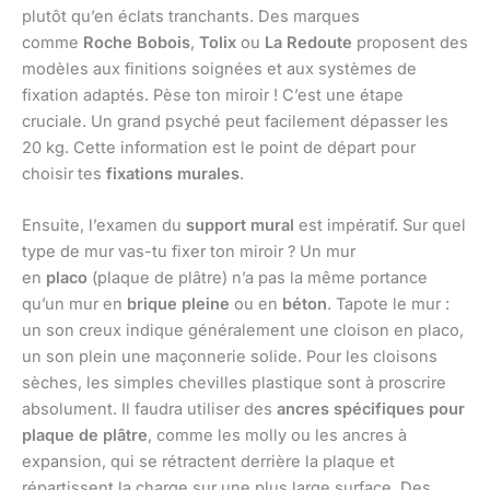
plutôt qu’en éclats tranchants. Des marques
comme
Roche Bobois
,
Tolix
ou
La Redoute
proposent des
modèles aux finitions soignées et aux systèmes de
fixation adaptés. Pèse ton miroir ! C’est une étape
cruciale. Un grand psyché peut facilement dépasser les
20 kg. Cette information est le point de départ pour
choisir tes
fixations murales
.
Ensuite, l’examen du
support mural
est impératif. Sur quel
type de mur vas-tu fixer ton miroir ? Un mur
en
placo
(plaque de plâtre) n’a pas la même portance
qu’un mur en
brique pleine
ou en
béton
. Tapote le mur :
un son creux indique généralement une cloison en placo,
un son plein une maçonnerie solide. Pour les cloisons
sèches, les simples chevilles plastique sont à proscrire
absolument. Il faudra utiliser des
ancres spécifiques pour
plaque de plâtre
, comme les molly ou les ancres à
expansion, qui se rétractent derrière la plaque et
répartissent la charge sur une plus large surface. Des