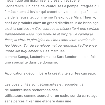
mécanique qui maximise la pression et scelle
l’adhérence. On parle de
ventouses à pompe intégrée
ou
à
mécanisme à levier
qui créent un vide quasi parfait. La
clé de la réussite, comme me l’a expliqué
Marc Thierry,
chef de produits chez un grand distributeur de bricolage
,
c’est la surface : «
Ces ventouses nécessitent une surface
parfaitement lisse, non poreuse et propre. Le carrelage
lisse, la vitre, le plexiglas ou l’inox sont leurs terrains de
jeu idéaux. Sur du carrelage mat ou rugueux, l’adhérence
chute drastiquement.
» Des marques
comme
Kanga
,
Luxtonhome
ou
SureBonder
se sont fait
une spécialité dans ce domaine.
Applications déco : libère ta créativité sur tes carreaux
Les possibilités sont étonnantes et répondent à
de
nombreuses recherches des
utilisateurs
comme
accrocher un cadre sur du carrelage
sans percer
,
fixer une étagère dans une