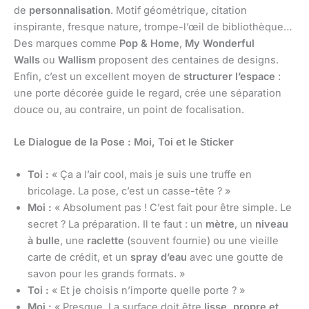
de
personnalisation
. Motif géométrique, citation
inspirante, fresque nature, trompe-l’œil de bibliothèque…
Des marques comme
Pop & Home
,
My Wonderful
Walls
ou
Wallism
proposent des centaines de designs.
Enfin, c’est un excellent moyen de
structurer l’espace
:
une porte décorée guide le regard, crée une séparation
douce ou, au contraire, un point de focalisation.
Le Dialogue de la Pose : Moi, Toi et le Sticker
Toi :
« Ça a l’air cool, mais je suis une truffe en
bricolage. La pose, c’est un casse-tête ? »
Moi :
« Absolument pas ! C’est fait pour être simple. Le
secret ? La préparation. Il te faut : un
mètre
, un
niveau
à bulle
, une
raclette
(souvent fournie) ou une vieille
carte de crédit, et un
spray d’eau
avec une goutte de
savon pour les grands formats. »
Toi :
« Et je choisis n’importe quelle porte ? »
Moi :
« Presque. La surface doit être
lisse, propre et