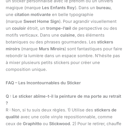
un sticker personnalisé avec le prénom ou un univers
magique (marque
Les Enfants Roy
). Dans un
bureau
,
une
citation motivante
en belle typographie
(marque
Sweet Home Sign
). Pour agrandir visuellement
un
couloir
étroit, un
trompe-l’œil
de perspective ou des
motifs verticaux. Dans une
cuisine
, des éléments
botaniques ou des phrases gourmandes. Les
stickers
miroirs
(marque
Murs Miroirs
) sont fantastiques pour faire
rebondir la lumière dans un espace sombre. N’hésite pas
à mixer plusieurs petits stickers pour créer une
composition unique.
FAQ – Les Incontournables du Sticker
Q : Le sticker abîme-t-il la peinture de ma porte au retrait
?
R : Non, si tu suis deux règles. 1) Utilise des
stickers de
qualité
avec une colle vinyle repositionnable, comme
ceux de
Graphitto
ou
Stickwood
. 2) Pour le retirer, chauffe