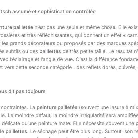
 kitsch assumé et sophistication contrôlée
nture pailletée
n’est pas une seule et même chose. Elle exist
ossières et très réfléchissantes, qui donnent un effet « car
 les grands décorateurs ou proposés par des marques spéci
és subtils ou des
paillettes
de très petite taille. Le résultat 
c l’éclairage et l’angle de vue. C’est la différence fondame
 vers cette seconde catégorie : des reflets dorés, cuivrés
ous dit pas toujours
 contraintes. La
peinture pailletée
(souvent une lasure à mixe
e. Le moindre défaut, la moindre irrégularité sera amplifiée
s délicate qu’une peinture mate. Elle nécessite souvent une
p
 de
paillettes
. Le séchage peut être plus long. Surtout, son
r