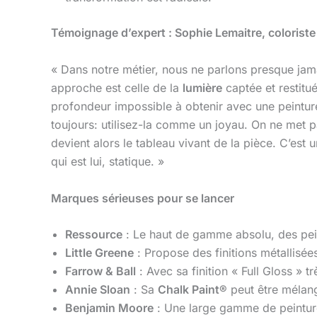
Témoignage d’expert : Sophie Lemaitre, colorist
« Dans notre métier, nous ne parlons presque ja
approche est celle de la
lumière
captée et restitu
profondeur impossible à obtenir avec une peinture
toujours: utilisez-la comme un joyau. On ne met pa
devient alors le tableau vivant de la pièce. C’est 
qui est lui, statique. »
Marques sérieuses pour se lancer
Ressource
: Le haut de gamme absolu, des pein
Little Greene
: Propose des finitions métallisé
Farrow & Ball
: Avec sa finition « Full Gloss » t
Annie Sloan
: Sa
Chalk Paint®
peut être mélang
Benjamin Moore
: Une large gamme de peinture