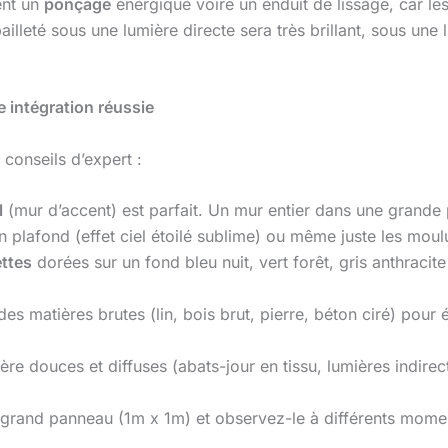
ent un
ponçage
énergique voire un enduit de lissage, car le
illeté sous une lumière directe sera très brillant, sous une lu
ne intégration réussie
conseils d’expert :
l
(mur d’accent) est parfait. Un mur entier dans une grande p
 un plafond (effet ciel étoilé sublime) ou même juste les moul
ettes
dorées sur un fond bleu nuit, vert forêt, gris anthraci
es matières brutes (lin, bois brut, pierre, béton ciré) pour é
ère douces et diffuses (abats-jour en tissu, lumières indirec
n grand panneau (1m x 1m) et observez-le à différents momen