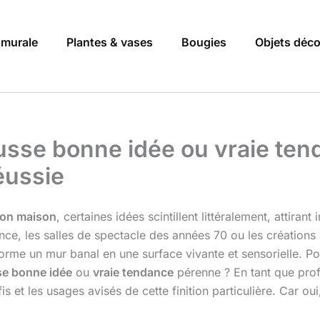
 murale
Plantes & vases
Bougies
Objets déc
fausse bonne idée ou vraie te
éussie
ion maison
, certaines idées scintillent littéralement, attira
fance, les salles de spectacle des années 70 ou les créations
forme un mur banal en une surface vivante et sensorielle. Po
se bonne idée
ou
vraie tendance
pérenne ? En tant que prof
is et les usages avisés de cette finition particulière. Car oui