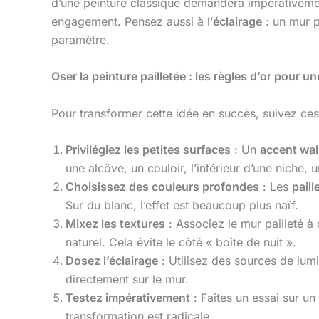
d’une peinture classique demandera impérativem
engagement. Pensez aussi à l’
éclairage
: un mur pa
paramètre.
Oser la peinture pailletée : les règles d’or pour u
Pour transformer cette idée en succès, suivez ces 
Privilégiez les petites surfaces
: Un
accent wal
une alcôve, un couloir, l’intérieur d’une niche,
Choisissez des couleurs profondes
: Les
paill
Sur du blanc, l’effet est beaucoup plus naïf.
Mixez les textures
: Associez le mur pailleté à d
naturel. Cela évite le côté « boîte de nuit ».
Dosez l’éclairage
: Utilisez des sources de lumi
directement sur le mur.
Testez impérativement
: Faites un essai sur u
transformation est radicale.