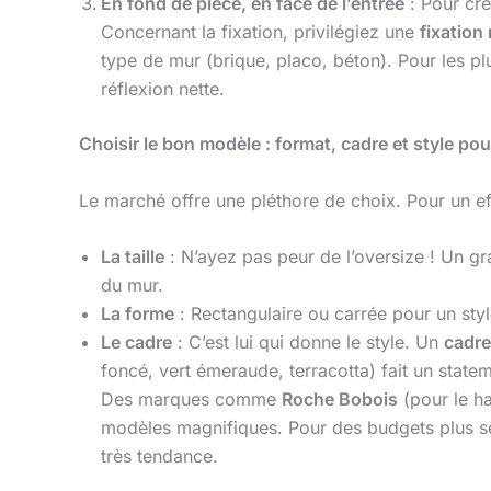
En fond de pièce, en face de l’entrée
: Pour cré
Concernant la fixation, privilégiez une
fixation
type de mur (brique, placo, béton). Pour les plus
réflexion nette.
Choisir le bon modèle : format, cadre et style po
Le marché offre une pléthore de choix. Pour un eff
La taille
: N’ayez pas peur de l’oversize ! Un gra
du mur.
La forme
: Rectangulaire ou carrée pour un styl
Le cadre
: C’est lui qui donne le style. Un
cadre
foncé, vert émeraude, terracotta) fait un state
Des marques comme
Roche Bobois
(pour le h
modèles magnifiques. Pour des budgets plus s
très tendance.