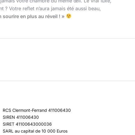
s jamais votre chambre du même œil. Le vrai luxe,
nt ? Votre reflet n’aura jamais été aussi beau,
sourire en plus au réveil ! »
RCS Clermont-Ferrand 411006430
SIREN 411006430
SIRET 41100643000036
SARL au capital de 10 000 Euros