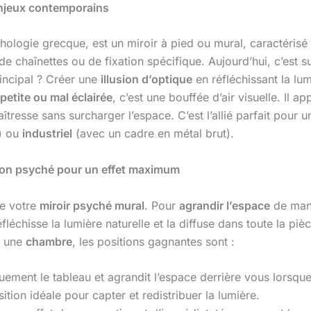
 enjeux contemporains
ologie grecque, est un miroir à pied ou mural, caractérisé
de chaînettes ou de fixation spécifique. Aujourd’hui, c’est s
incipal ? Créer une
illusion d’optique
en réfléchissant la lu
etite ou mal éclairée
, c’est une bouffée d’air visuelle. Il 
îtresse sans surcharger l’espace. C’est l’allié parfait pour 
) ou
industriel
(avec un cadre en métal brut).
r son psyché pour un effet maximum
de votre
miroir psyché mural
. Pour
agrandir l’espace
de mani
fléchisse la lumière naturelle et la diffuse dans toute la pi
s une
chambre
, les positions gagnantes sont :
quement le tableau et agrandit l’espace derrière vous lorsqu
sition idéale pour capter et redistribuer la lumière.