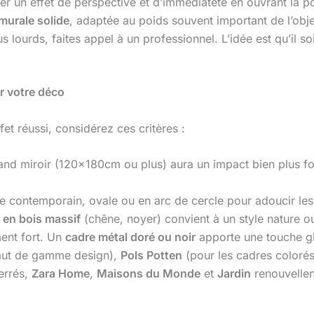
er un effet de perspective et d’immédiateté en ouvrant la po
 murale solide
, adaptée au poids souvent important de l’obje
 lourds, faites appel à un professionnel. L’idée est qu’il so
ur votre déco
et réussi, considérez ces critères :
nd miroir (120x180cm ou plus) aura un impact bien plus fort 
e contemporain, ovale ou en arc de cercle pour adoucir les
 en bois massif
(chêne, noyer) convient à un style nature 
ment fort. Un
cadre métal doré ou noir
apporte une touche gl
aut de gamme design),
Pols Potten
(pour les cadres colorés
errés,
Zara Home
,
Maisons du Monde
et
Jardin
renouvellen