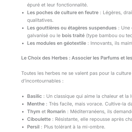
épuré et leur fonctionnalité.
Les poches de culture en feutre
: Légères, dra
qualitatives.
Les gouttières ou étagères suspendues
: Une 
galvanisé ou le
bois traité
(type bambou ou tec
Les modules en géotextile
: Innovants, ils main
Le Choix des Herbes : Associer les Parfums et le
Toutes les herbes ne se valent pas pour la culture e
d’incontournables :
Basilic
: Un classique qui aime la chaleur et la l
Menthe
: Très facile, mais vorace. Cultive-la d
Thym
et
Romarin
: Méditerranéens, ils demande
Ciboulette
: Résistante, elle repousse après c
Persil
: Plus tolérant à la mi-ombre.