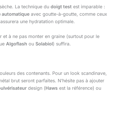
ni sèche. La technique du
doigt test
est imparable :
e automatique
avec goutte-à-goutte, comme ceux
 assurera une hydratation optimale.
r et à ne pas monter en graine (surtout pour le
que
Algoflash
ou
Solabiol
) suffira.
 couleurs des contenants. Pour un look scandinave,
métal brut seront parfaites. N’hésite pas à ajouter
ulvérisateur
design (
Haws
est la référence) ou