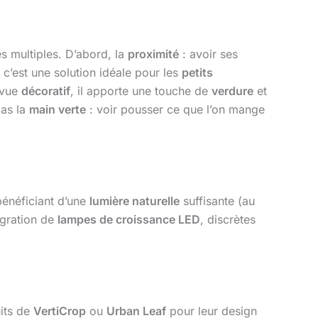
 multiples. D’abord, la
proximité
: avoir ses
c’est une solution idéale pour les
petits
e vue
décoratif
, il apporte une touche de
verdure
et
pas la
main verte
: voir pousser ce que l’on mange
 bénéficiant d’une
lumière naturelle
suffisante (au
tégration de
lampes de croissance LED
, discrètes
its de
VertiCrop
ou
Urban Leaf
pour leur design