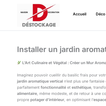
Aller
au
Accueil
Déco
contenu
Installer un jardin aroma
L’Art Culinaire et Végétal : Créer un Mur Arom
Imaginez pouvoir cueillir du basilic frais pour vot
jardin aromatique vertical
n’est plus une fantaisie
parfaitement
fonctionnalité
et
esthétique
, transf
alimentaire
, même modeste, et de retour à une conn
propre
potager d’intérieur
, en optimisant l’
espace