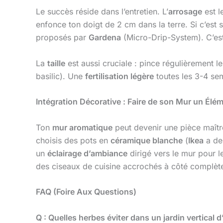
Le succès réside dans l’entretien. L’
arrosage
est l
enfonce ton doigt de 2 cm dans la terre. Si c’est 
proposés par
Gardena
(Micro-Drip-System). C’est
La
taille
est aussi cruciale : pince régulièrement l
basilic). Une
fertilisation légère
toutes les 3-4 se
Intégration Décorative : Faire de son Mur un Élém
Ton
mur aromatique
peut devenir une pièce maît
choisis des pots en
céramique blanche
(
Ikea
a de 
un
éclairage d’ambiance
dirigé vers le mur pour l
des ciseaux de cuisine accrochés à côté complète
FAQ (Foire Aux Questions)
Q : Quelles herbes éviter dans un jardin vertical d’