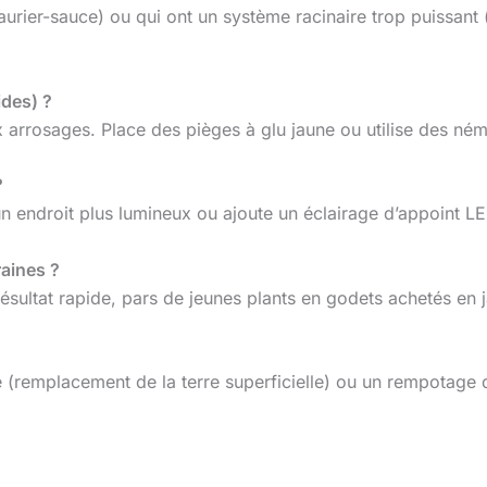
laurier-sauce) ou qui ont un système racinaire trop puissant
ides) ?
x arrosages. Place des pièges à glu jaune ou utilise des né
?
n endroit plus lumineux ou ajoute un éclairage d’appoint LE
raines ?
 résultat rapide, pars de jeunes plants en godets achetés en j
ge (remplacement de la terre superficielle) ou un rempotage