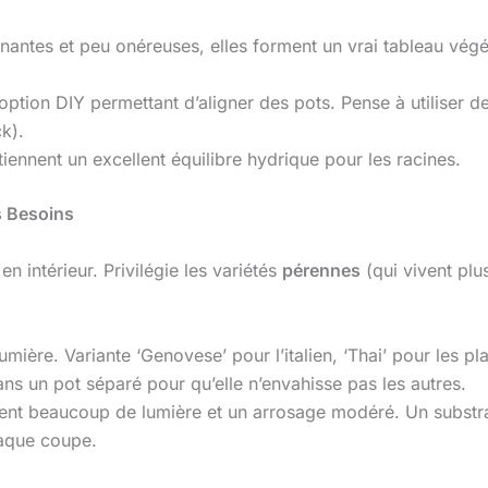
inantes et peu onéreuses, elles forment un vrai tableau vég
option DIY permettant d’aligner des pots. Pense à utiliser d
k).
tiennent un excellent équilibre hydrique pour les racines.
s Besoins
n intérieur. Privilégie les variétés
pérennes
(qui vivent plu
umière. Variante ‘Genovese’ pour l’italien, ‘Thai’ pour les pla
ans un pot séparé pour qu’elle n’envahisse pas les autres.
nt beaucoup de lumière et un arrosage modéré. Un substrat
haque coupe.