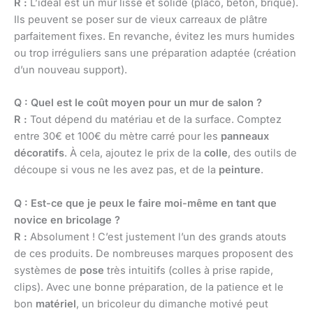
R :
L’idéal est un mur lisse et solide (placo, béton, brique).
Ils peuvent se poser sur de vieux carreaux de plâtre
parfaitement fixes. En revanche, évitez les murs humides
ou trop irréguliers sans une préparation adaptée (création
d’un nouveau support).
Q : Quel est le coût moyen pour un mur de salon ?
R :
Tout dépend du matériau et de la surface. Comptez
entre 30€ et 100€ du mètre carré pour les
panneaux
décoratifs
. À cela, ajoutez le prix de la
colle
, des outils de
découpe si vous ne les avez pas, et de la
peinture
.
Q : Est-ce que je peux le faire moi-même en tant que
novice en bricolage ?
R :
Absolument ! C’est justement l’un des grands atouts
de ces produits. De nombreuses marques proposent des
systèmes de
pose
très intuitifs (colles à prise rapide,
clips). Avec une bonne préparation, de la patience et le
bon
matériel
, un bricoleur du dimanche motivé peut