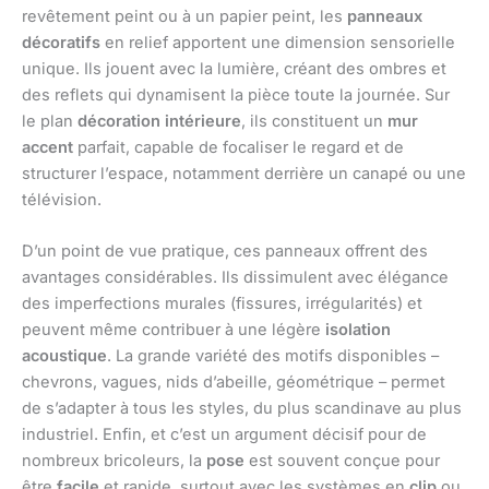
revêtement peint ou à un papier peint, les
panneaux
décoratifs
en relief apportent une dimension sensorielle
unique. Ils jouent avec la lumière, créant des ombres et
des reflets qui dynamisent la pièce toute la journée. Sur
le plan
décoration intérieure
, ils constituent un
mur
accent
parfait, capable de focaliser le regard et de
structurer l’espace, notamment derrière un canapé ou une
télévision.
D’un point de vue pratique, ces panneaux offrent des
avantages considérables. Ils dissimulent avec élégance
des imperfections murales (fissures, irrégularités) et
peuvent même contribuer à une légère
isolation
acoustique
. La grande variété des motifs disponibles –
chevrons, vagues, nids d’abeille, géométrique – permet
de s’adapter à tous les styles, du plus scandinave au plus
industriel. Enfin, et c’est un argument décisif pour de
nombreux bricoleurs, la
pose
est souvent conçue pour
être
facile
et rapide, surtout avec les systèmes en
clip
ou