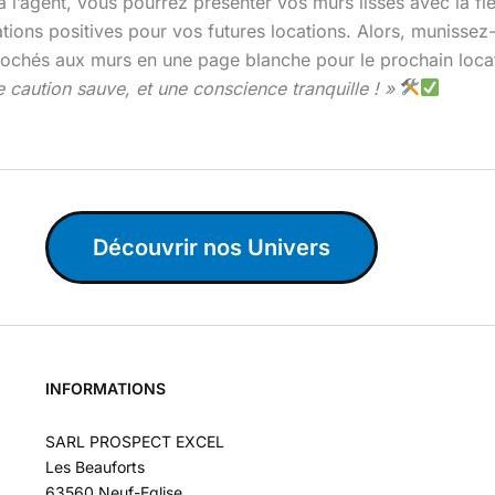
à l’agent, vous pourrez présenter vos murs lisses avec la fie
ions positives pour vos futures locations. Alors, munissez-
rochés aux murs en une page blanche pour le prochain locat
e caution sauve, et une conscience tranquille ! »
Découvrir nos Univers
INFORMATIONS
SARL PROSPECT EXCEL
Les Beauforts
63560 Neuf-Eglise