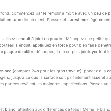
profond, commencez par le remplir à moitié avec un peu de
p
duit en tube
directement. Pressez et
surestimez légèrement
 Utilisez
l’enduit à joint en poudre
. Mélangez une petite qua
 couteau à enduit,
appliquez en force
pour bien faire pénétre
te plaque de plâtre
découpée, la fixer, puis
jointoyer
tout le
en sec
(comptez 24h pour les gros travaux), poncez à la
ca
gers, jusqu’à ce que la surface soit parfaitement
lisse
et au
es portées révèlent les moindres imperfections. Passez un
est
blanc
, attention aux différences de tons ! Même le blanc