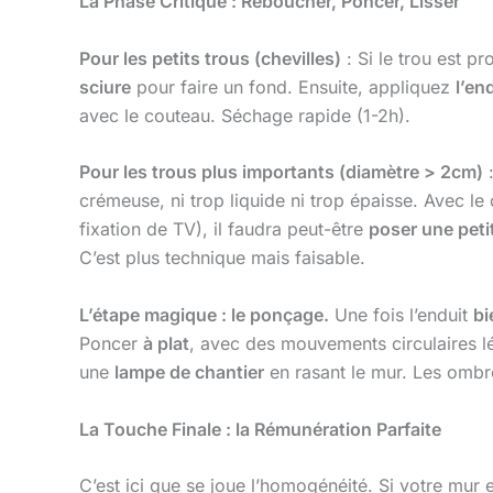
La Phase Critique : Reboucher, Poncer, Lisser
Pour les petits trous (chevilles)
: Si le trou est 
sciure
pour faire un fond. Ensuite, appliquez
l’en
avec le couteau. Séchage rapide (1-2h).
Pour les trous plus importants (diamètre > 2cm)
:
crémeuse, ni trop liquide ni trop épaisse. Avec le
fixation de TV), il faudra peut-être
poser une peti
C’est plus technique mais faisable.
L’étape magique : le ponçage.
Une fois l’enduit
bi
Poncer
à plat
, avec des mouvements circulaires lé
une
lampe de chantier
en rasant le mur. Les ombr
La Touche Finale : la Rémunération Parfaite
C’est ici que se joue l’homogénéité. Si votre mur 