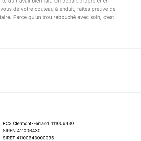
rté du travail bien fait. Un départ propre et en
vous de votre couteau à enduit, faites preuve de
aire. Parce qu’un trou rebouché avec soin, c’est
RCS Clermont-Ferrand 411006430
SIREN 411006430
SIRET 41100643000036