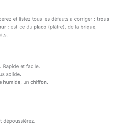
rez et listez tous les défauts à corriger :
trous
mur
: est-ce du
placo
(plâtre), de la
brique
,
its.
). Rapide et facile.
us solide.
e humide
, un
chiffon
.
et dépoussiérez.