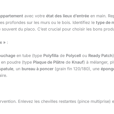
’appartement
avec votre
état des lieux d’entrée
en main. Repé
res profondes sur les murs ou le bois. Identifiez le
type de 
souvent du placo. C’est crucial pour choisir les bons produ
x »
:
bouchage
en tube (type
Polyfilla
de
Polycell
ou
Ready Patch
en poudre (type
Plaque de Plâtre
de
Knauf
) à mélanger, pl
spatule
, un
bureau à poncer
(grain fin 120/180), une
épong
ire.
vention. Enlevez les chevilles restantes (pince multiprise) 