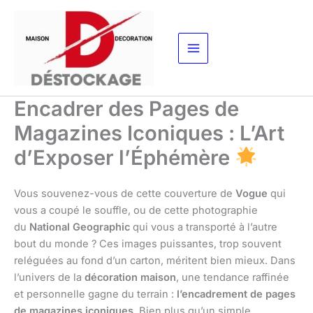
Aller
au
contenu
Encadrer des Pages de
Magazines Iconiques : L’Art
d’Exposer l’Éphémère
Vous souvenez-vous de cette couverture de
Vogue
qui
vous a coupé le souffle, ou de cette photographie
du
National Geographic
qui vous a transporté à l’autre
bout du monde ? Ces images puissantes, trop souvent
reléguées au fond d’un carton, méritent bien mieux. Dans
l’univers de la
décoration maison
, une tendance raffinée
et personnelle gagne du terrain :
l’encadrement de pages
de magazines iconiques
. Bien plus qu’un simple