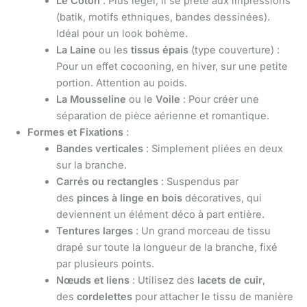
Le Coton
: Plus léger, il se prête aux impressions
(batik, motifs ethniques, bandes dessinées).
Idéal pour un look bohème.
La Laine
ou les
tissus épais
(type couverture) :
Pour un effet cocooning, en hiver, sur une petite
portion. Attention au poids.
La Mousseline
ou le
Voile
: Pour créer une
séparation de pièce aérienne et romantique.
Formes et Fixations
:
Bandes verticales
: Simplement pliées en deux
sur la branche.
Carrés ou rectangles
: Suspendus par
des
pinces à linge en bois
décoratives, qui
deviennent un élément déco à part entière.
Tentures larges
: Un grand morceau de tissu
drapé sur toute la longueur de la branche, fixé
par plusieurs points.
Nœuds et liens
: Utilisez des
lacets de cuir
,
des
cordelettes
pour attacher le tissu de manière