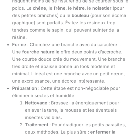
risquent moins de se fissurer ou de se courber sous le
poids. Le
chêne
, le
frêne
, le
hêtre
, le
noisetier
(pour
des petites branches) ou le
bouleau
(pour son écorce
graphique) sont parfaits. Évitez les résineux trop
tendres comme le sapin, qui peuvent suinter de la
résine.
Forme
: Cherchez une branche avec du caractère !
Une
fourche naturelle
offre deux points d’accroche.
Une courbe douce crée du mouvement. Une branche
très droite et épaisse donne un look moderne et
minimal. L’idéal est une branche avec un petit nœud,
une excroissance, une écorce intéressante.
Préparation
: Cette étape est non-négociable pour
éliminer insectes et humidité.
Nettoyage
: Brossez-la énergiquement pour
enlever la terre, la mousse et les éventuels
insectes visibles.
Traitement
: Pour éradiquer les petits parasites,
deux méthodes. La plus sûre :
enfermer la