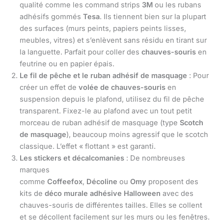
qualité comme les command strips
3M
ou les rubans
adhésifs gommés
Tesa
. Ils tiennent bien sur la plupart
des surfaces (murs peints, papiers peints lisses,
meubles, vitres) et s’enlèvent sans résidu en tirant sur
la languette. Parfait pour coller des
chauves-souris
en
feutrine ou en papier épais.
Le fil de pêche et le ruban adhésif de masquage
: Pour
créer un effet de
volée de chauves-souris
en
suspension depuis le plafond, utilisez du fil de pêche
transparent. Fixez-le au plafond avec un tout petit
morceau de ruban adhésif de masquage (type
Scotch
de masquage
), beaucoup moins agressif que le scotch
classique. L’effet « flottant » est garanti.
Les stickers et décalcomanies
: De nombreuses
marques
comme
Coffeefox
,
Décoline
ou
Omy
proposent des
kits de
déco murale adhésive Halloween
avec des
chauves-souris de différentes tailles. Elles se collent
et se décollent facilement sur les murs ou les fenêtres.