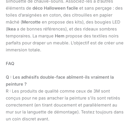
silhouette de chauve-souris. Associez-les à d’autres
éléments de
déco Halloween facile
et sans perçage : des
toiles d’araignées en coton, des citrouilles en papier
mâché (
Mercotte
en propose des kits), des bougies LED
(
Ikea
a de bonnes références), et des rideaux sombres
temporaires. La marque
Hem
propose des textiles noirs
parfaits pour draper un meuble. L’objectif est de créer une
immersion totale.
FAQ
Q : Les adhésifs double-face abîment-ils vraiment la
peinture ?
R : Les produits de qualité comme ceux de 3M sont
conçus pour ne pas arracher la peinture s’ils sont retirés
correctement (en tirant doucement et parallèlement au
mur sur la languette de démontage). Testez toujours dans
un coin discret avant.