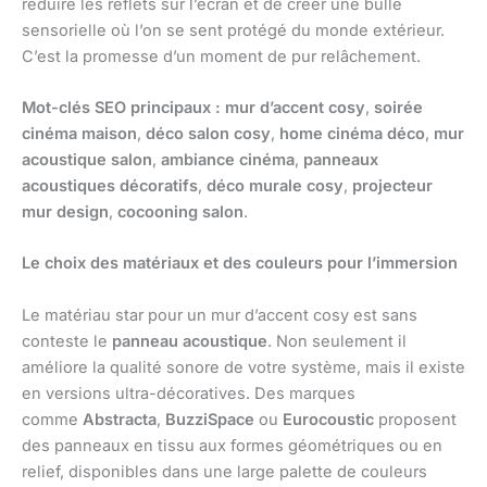
réduire les reflets sur l’écran et de créer une bulle
sensorielle où l’on se sent protégé du monde extérieur.
C’est la promesse d’un moment de pur relâchement.
Mot-clés SEO principaux :
mur d’accent cosy
,
soirée
cinéma maison
,
déco salon cosy
,
home cinéma déco
,
mur
acoustique salon
,
ambiance cinéma
,
panneaux
acoustiques décoratifs
,
déco murale cosy
,
projecteur
mur design
,
cocooning salon
.
Le choix des matériaux et des couleurs pour l’immersion
Le matériau star pour un mur d’accent cosy est sans
conteste le
panneau acoustique
. Non seulement il
améliore la qualité sonore de votre système, mais il existe
en versions ultra-décoratives. Des marques
comme
Abstracta
,
BuzziSpace
ou
Eurocoustic
proposent
des panneaux en tissu aux formes géométriques ou en
relief, disponibles dans une large palette de couleurs