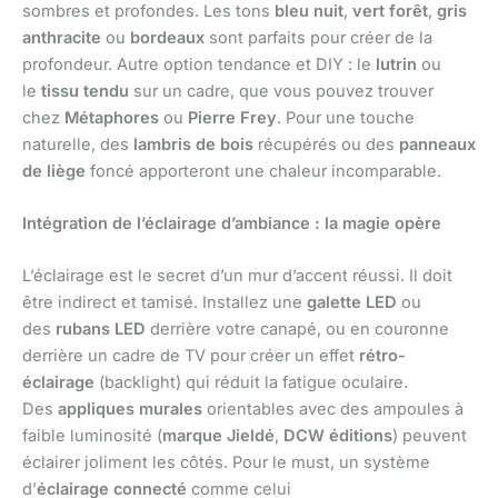
sombres et profondes. Les tons
bleu nuit
,
vert forêt
,
gris
anthracite
ou
bordeaux
sont parfaits pour créer de la
profondeur. Autre option tendance et DIY : le
lutrin
ou
le
tissu tendu
sur un cadre, que vous pouvez trouver
chez
Métaphores
ou
Pierre Frey
. Pour une touche
naturelle, des
lambris de bois
récupérés ou des
panneaux
de liège
foncé apporteront une chaleur incomparable.
Intégration de l’éclairage d’ambiance : la magie opère
L’éclairage est le secret d’un mur d’accent réussi. Il doit
être indirect et tamisé. Installez une
galette LED
ou
des
rubans LED
derrière votre canapé, ou en couronne
derrière un cadre de TV pour créer un effet
rétro-
éclairage
(backlight) qui réduit la fatigue oculaire.
Des
appliques murales
orientables avec des ampoules à
faible luminosité (
marque Jieldé
,
DCW éditions
) peuvent
éclairer joliment les côtés. Pour le must, un système
d’
éclairage connecté
comme celui