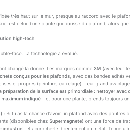
ixée très haut sur le mur, presque au raccord avec le plafo
uel est celui d’une plante qui pousse du plafond, alors que 
lution high-tech
ouble-face. La technologie a évolué.
 ont changé la donne. Les marques comme
3M
(avec leur t
chets conçus pour les plafonds
, avec des bandes adhésive
uses et propres (peinture, carrelage). Leur grand avantage 
a préparation de la surface est primordiale : nettoyer avec 
s maximum indiqué
– et pour une plante, prends toujours un
) :
Si tu as la chance d’avoir un plafond avec des poutres o
mants (disponibles chez
Supermagnete
) ont une force de tra
 industriel
, et accroche-le directement au métal. Tenue ult