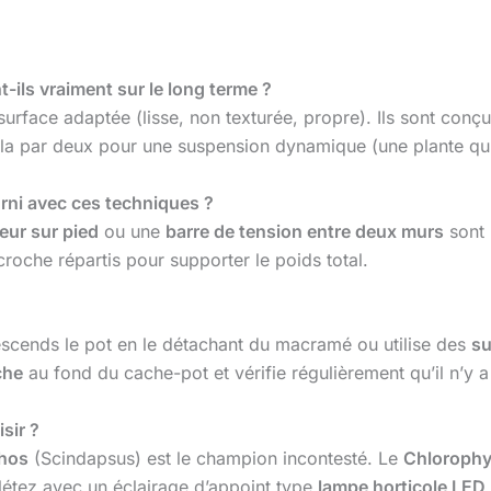
ils vraiment sur le long terme ?
surface adaptée (lisse, non texturée, propre). Ils sont conçu
-la par deux pour une suspension dynamique (une plante qu
rni avec ces techniques ?
eur sur pied
ou une
barre de tension entre deux murs
sont 
croche répartis pour supporter le poids total.
escends le pot en le détachant du macramé ou utilise des
su
che
au fond du cache-pot et vérifie régulièrement qu’il n’y
sir ?
hos
(Scindapsus) est le champion incontesté. Le
Chloroph
létez avec un éclairage d’appoint type
lampe horticole LED