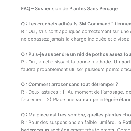
FAQ – Suspension de Plantes Sans Perçage
Q : Les crochets adhésifs 3M Command™ tiennent-
R : Oui, s’ils sont appliqués correctement sur une 
ne dépassez jamais la charge indiquée et divisez
Q : Puis-je suspendre un nid de pothos assez fou
R : Oui, en choisissant la bonne méthode. Un
port
faudra probablement utiliser plusieurs points d’ac
Q : Comment arroser sans tout détremper ?
R : Deux astuces : 1) Au moment de l’arrosage, d
facilement. 2) Place une
soucoupe intégrée étan
Q : Ma pièce est très sombre, quelles plantes choi
R : Pour des suspensions en faible lumière, le
Pot
hederaceum
sont également très tolérants. Comp