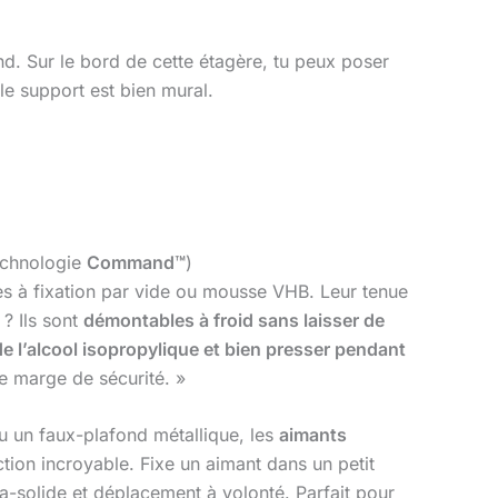
nd. Sur le bord de cette étagère, tu peux poser
le support est bien mural.
echnologie
Command™
)
s à fixation par vide ou mousse VHB. Leur tenue
? Ils sont
démontables à froid sans laisser de
de l’alcool isopropylique et bien presser pendant
e marge de sécurité. »
u un faux-plafond métallique, les
aimants
ction incroyable. Fixe un aimant dans un petit
ra-solide et déplacement à volonté. Parfait pour