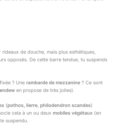
rideaux de douche, mais plus esthétiques,
urs opposés. De cette barre tendue, tu suspends
 fixée ? Une
rambarde de mezzanine
? Ce sont
eendew
en propose de très jolies).
es
(
pothos, lierre, philodendron scandes
)
ssocie cela à un ou deux
mobiles végétaux
(en
ble suspendu.