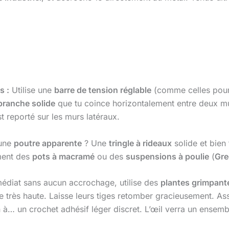
s :
Utilise une
barre de tension réglable
(comme celles pour 
branche solide
que tu coince horizontalement entre deux m
st reporté sur les murs latéraux.
une
poutre apparente
? Une
tringle à rideaux
solide et bien
ment des
pots à macramé
ou des
suspensions à poulie
(
Gr
médiat sans aucun accrochage, utilise des
plantes grimpant
e très haute. Laisse leurs tiges retomber gracieusement. A
n à… un crochet adhésif léger discret. L’œil verra un ensem