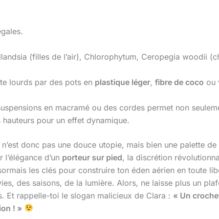
égales.
llandsia (filles de l’air), Chlorophytum, Ceropegia woodii 
ite lourds par des pots en
plastique léger
,
fibre de coco
ou
 suspensions en macramé ou des cordes permet non seuleme
es hauteurs pour un effet dynamique.
n’est donc pas une douce utopie, mais bien une palette de 
r l’élégance d’un
porteur sur pied
, la discrétion révolutionn
sormais les clés pour construire ton éden aérien en toute li
nvies, des saisons, de la lumière. Alors, ne laisse plus un pl
s. Et rappelle-toi le slogan malicieux de Clara :
« Un croche
on ! »