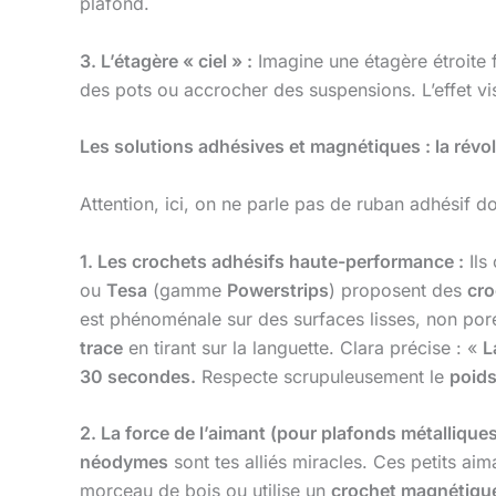
plafond.
3. L’étagère « ciel » :
Imagine une étagère étroite f
des pots ou accrocher des suspensions. L’effet vis
Les solutions adhésives et magnétiques : la révo
Attention, ici, on ne parle pas de ruban adhésif d
1. Les crochets adhésifs haute-performance :
Ils
ou
Tesa
(gamme
Powerstrips
) proposent des
cro
est phénoménale sur des surfaces lisses, non pore
trace
en tirant sur la languette. Clara précise : «
L
30 secondes.
Respecte scrupuleusement le
poid
2. La force de l’aimant (pour plafonds métalliques
néodymes
sont tes alliés miracles. Ces petits ai
morceau de bois ou utilise un
crochet magnétique