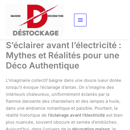
Aller
au
contenu
S’éclairer avant l’électricité :
Mythes et Réalités pour une
Déco Authentique
L’imaginaire collectif baigne dans une douce lueur dorée
lorsqu’il évoque l’éclairage d’antan. On s’imagine des
intérieurs chaleureux, uniformément éclairés par la
flamme dansante des chandeliers et des lampes à huile,
dans une ambiance romantique et paisible. Pourtant, la
réalité historique de
l’éclairage avant l’électricité
est bien
plus nuancée, souvent obscure et semée d’embûches.
Aujourd’hui, dans l’univers de la
décoration maison
, le