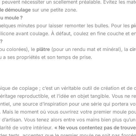
) peuvent nécessiter un scellement préalable. Évitez les mat
de démoulage
sur une petite zone.
du moule ?
uelques minutes pour laisser remonter les bulles. Pour les
p
ilicone avant coulage. À défaut, coulez en fine couche et en 
 ?
ou colorées), le
plâtre
(pour un rendu mat et minéral), la
cir
 a ses propriétés et son temps de prise.
ique de copiage ; c’est un véritable outil de création et de
héritage reproductible, et l’idée en objet tangible. Vous ne 
iel, une source d’inspiration pour une série qui portera vot
 Mais le moment où vous ouvrirez votre premier moule pour y
r d’artisan. Vous tenez alors entre vos mains bien plus qu’
arité de votre intérieur.
« Ne vous contentez pas de trouver
 des tests, acceptez que le premier moule ne soit pas forcé