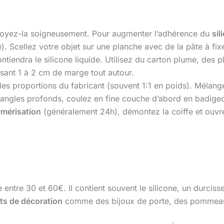
toyez-la soigneusement. Pour augmenter l’adhérence du
sil
é). Scellez votre objet sur une planche avec de la pâte à fi
ontiendra le silicone liquide. Utilisez du carton plume, de
ssant 1 à 2 cm de marge tout autour.
es proportions du fabricant (souvent 1:1 en poids). Mélan
ngles profonds, coulez en fine couche d’abord en badigeon
ymérisation
(généralement 24h), démontez la coiffe et ouvre
entre 30 et 60€. Il contient souvent le silicone, un durciss
ts de décoration
comme des bijoux de porte, des pommeaux