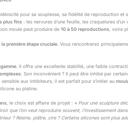
lébiscité pour sa souplesse, sa fidélité de reproduction et
s plus fins
: les nervures d’une feuille, les craquelures d’un 
n bon moule peut produire de
10 à 50 reproductions
, voire p
la première étape cruciale.
Vous rencontrerez principaleme
e gamme
. Il offre une excellente stabilité, une faible contra
complexes
. Son inconvénient ? Il peut être inhibé par certain
nsible aux inhibiteurs, il est parfait pour s’initier au
moul
licone au platine.
ans
, le choix est affaire de projet :
« Pour une sculpture déco
oir que l’on veut reproduire souvent, l’investissement dans u
érieur ? Résine, plâtre, cire ? Certains silicones sont plus a