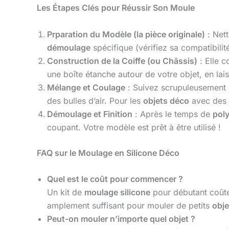
Les Étapes Clés pour Réussir Son Moule
Prparation du Modèle (la pièce originale)
: Net
démoulage
spécifique (vérifiez sa compatibilit
Construction de la Coiffe (ou Châssis)
: Elle c
une boîte étanche autour de votre objet, en lai
Mélange et Coulage
: Suivez scrupuleusement l
des bulles d’air. Pour les
objets déco
avec des a
Démoulage et Finition
: Après le temps de
pol
coupant. Votre modèle est prêt à être utilisé !
FAQ sur le Moulage en Silicone Déco
Quel est le coût pour commencer ?
Un kit de
moulage silicone
pour débutant coûte 
amplement suffisant pour mouler de petits
obje
Peut-on mouler n’importe quel objet ?