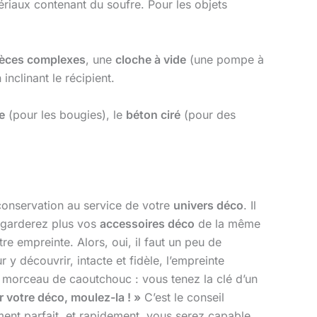
ériaux contenant du soufre. Pour les objets
ièces complexes
, une
cloche à vide
(une pompe à
inclinant le récipient.
e
(pour les bougies), le
béton ciré
(pour des
 conservation au service de votre
univers déco
. Il
regarderez plus vos
accessoires déco
de la même
re empreinte. Alors, oui, il faut un peu de
 découvrir, intacte et fidèle, l’empreinte
un morceau de caoutchouc : vous tenez la clé d’un
 votre déco, moulez-la ! »
C’est le conseil
ment parfait, et rapidement, vous serez capable