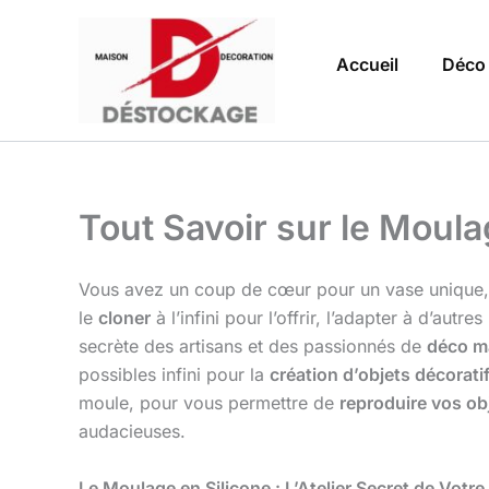
Aller
au
Accueil
Déco
contenu
Tout Savoir sur le Moul
Vous avez un coup de cœur pour un vase unique, u
le
cloner
à l’infini pour l’offrir, l’adapter à d’au
secrète des artisans et des passionnés de
déco m
possibles infini pour la
création d’objets décorati
moule, pour vous permettre de
reproduire vos ob
audacieuses.
Le Moulage en Silicone : L’Atelier Secret de Votr