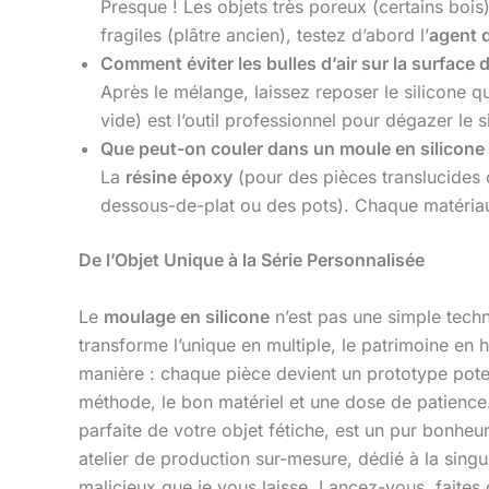
Presque ! Les objets très poreux (certains bois
fragiles (plâtre ancien), testez d’abord l’
agent 
Comment éviter les bulles d’air sur la surface 
Après le mélange, laissez reposer le silicone q
vide) est l’outil professionnel pour dégazer le s
Que peut-on couler dans un moule en silicone
La
résine époxy
(pour des pièces translucides 
dessous-de-plat ou des pots). Chaque matériau
De l’Objet Unique à la Série Personnalisée
Le
moulage en silicone
n’est pas une simple techn
transforme l’unique en multiple, le patrimoine en 
manière : chaque pièce devient un prototype potent
méthode, le bon matériel et une dose de patience.
parfaite de votre objet fétiche, est un pur bonheu
atelier de production sur-mesure, dédié à la singul
malicieux que je vous laisse. Lancez-vous, faites