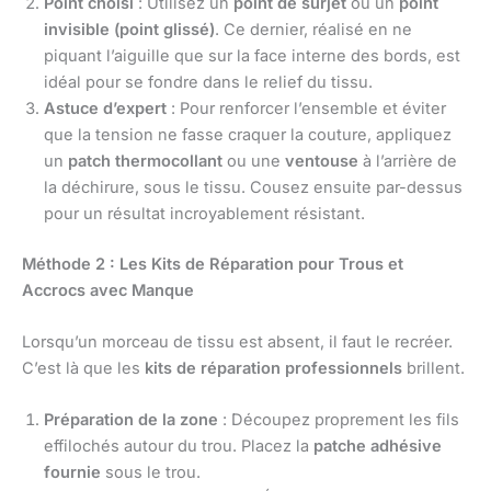
Point choisi
: Utilisez un
point de surjet
ou un
point
invisible (point glissé)
. Ce dernier, réalisé en ne
piquant l’aiguille que sur la face interne des bords, est
idéal pour se fondre dans le relief du tissu.
Astuce d’expert
: Pour renforcer l’ensemble et éviter
que la tension ne fasse craquer la couture, appliquez
un
patch thermocollant
ou une
ventouse
à l’arrière de
la déchirure, sous le tissu. Cousez ensuite par-dessus
pour un résultat incroyablement résistant.
Méthode 2 : Les Kits de Réparation pour Trous et
Accrocs avec Manque
Lorsqu’un morceau de tissu est absent, il faut le recréer.
C’est là que les
kits de réparation professionnels
brillent.
Préparation de la zone
: Découpez proprement les fils
effilochés autour du trou. Placez la
patche adhésive
fournie
sous le trou.