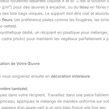
eux bouteilles séparées (liquide A et B). C’est la solution l
0 g/m²) pour des œuvres à encadrer, ou du
tissu
en fibres n
 des tote bags uniques. Le support doit être mat et absorb
s
fleurs
(de préférence plates comme les fougères, les brind
e netteté.
ynthétique dédié, un récipient en plastique pour mélanger, 
cadre photo) pour maintenir les végétaux parfaitement à pla
élation de Votre Œuvre
ue vous soignerez ensuite en
décoration intérieure
.
lumière tamisée)
es dans votre récipient. Travaillez dans une pièce faiblement
inceau, appliquez le mélange de manière uniforme sur votre
t passera d’un jaune-vert à un gris-bleu foncé une fois sec.