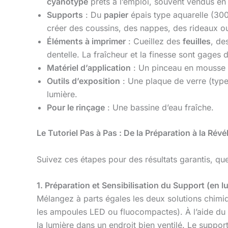
cyanotype
prêts à l’emploi, souvent vendus en d
Supports
: Du
papier
épais type aquarelle (30
créer des coussins, des nappes, des rideaux ou
Éléments à imprimer
: Cueillez des
feuilles
, de
dentelle. La fraîcheur et la finesse sont gages d
Matériel d’application
: Un pinceau en mousse s
Outils d’exposition
: Une plaque de verre (type 
lumière.
Pour le rinçage
: Une bassine d’eau fraîche.
Le Tutoriel Pas à Pas : De la Préparation à la Rév
Suivez ces étapes pour des résultats garantis, q
1. Préparation et Sensibilisation du Support (en 
Mélangez à parts égales les deux solutions chimiqu
les ampoules LED ou fluocompactes). À l’aide du p
la lumière dans un endroit bien ventilé. Le suppor