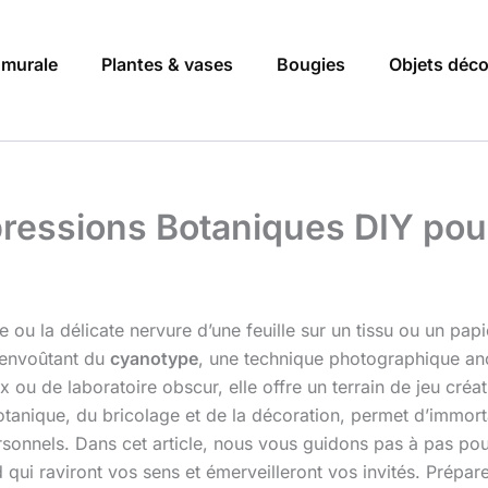
 murale
Plantes & vases
Bougies
Objets déc
mpressions Botaniques DIY po
e ou la délicate nervure d’une feuille sur un tissu ou un pap
 envoûtant du
cyanotype
, une technique photographique anc
ou de laboratoire obscur, elle offre un terrain de jeu créati
 botanique, du bricolage et de la décoration, permet d’immort
onnels. Dans cet article, nous vous guidons pas à pas pour
qui raviront vos sens et émerveilleront vos invités. Prépare