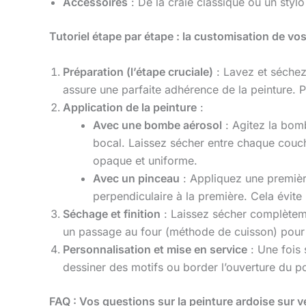
Accessoires
: De la craie classique ou un stylo
Tutoriel étape par étape : la customisation de v
Préparation (l’étape cruciale)
: Lavez et séchez
assure une parfaite adhérence de la peinture. P
Application de la peinture
:
Avec une bombe aérosol
: Agitez la bom
bocal. Laissez sécher entre chaque couche
opaque et uniforme.
Avec un pinceau
: Appliquez une premiè
perpendiculaire à la première. Cela évit
Séchage et finition
: Laissez sécher complèteme
un passage au four (méthode de cuisson) pour u
Personnalisation et mise en service
: Une fois 
dessiner des motifs ou border l’ouverture du 
FAQ : Vos questions sur la peinture ardoise sur v