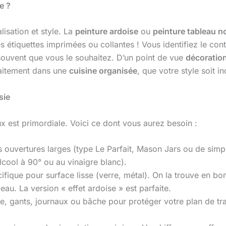
e ?
lisation et style. La
peinture ardoise
ou
peinture tableau no
s les étiquettes imprimées ou collantes ! Vous identifiez le 
 souvent que vous le souhaitez. D’un point de vue
décoratio
rfaitement dans une
cuisine organisée
, que votre style soit 
sie
ux est primordiale. Voici ce dont vous aurez besoin :
s ouvertures larges (type Le Parfait, Mason Jars ou de simp
lcool à 90° ou au vinaigre blanc).
fique pour surface lisse (verre, métal). On la trouve en bom
au. La version « effet ardoise » est parfaite.
, gants, journaux ou bâche pour protéger votre plan de tra