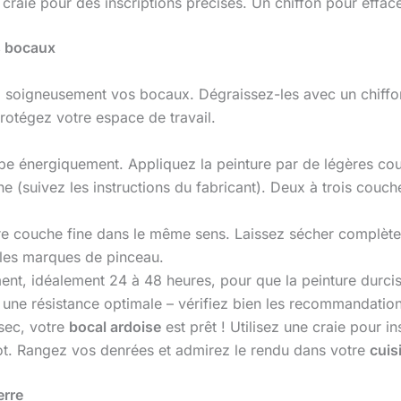
 craie pour des inscriptions précises. Un chiffon pour efface
os bocaux
 soigneusement vos bocaux. Dégraissez-les avec un chiffon
rotégez votre espace de travail.
be énergiquement. Appliquez la peinture par de légères cou
 (suivez les instructions du fabricant). Deux à trois couch
re couche fine dans le même sens. Laissez sécher complèt
e les marques de pinceau.
nt, idéalement 24 à 48 heures, pour que la peinture durcis
ne résistance optimale – vérifiez bien les recommandations
sec, votre
bocal ardoise
est prêt ! Utilisez une craie pour 
pot. Rangez vos denrées et admirez le rendu dans votre
cuis
erre