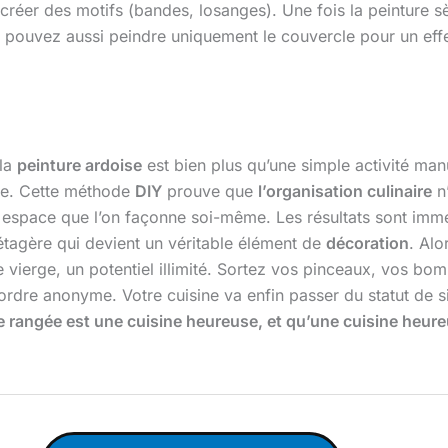
éer des motifs (bandes, losanges). Une fois la peinture sèc
us pouvez aussi peindre uniquement le couvercle pour un eff
la
peinture ardoise
est bien plus qu’une simple activité man
ine. Cette méthode
DIY
prouve que
l’organisation culinaire
n’
n espace que l’on façonne soi-même. Les résultats sont immé
 étagère qui devient un véritable élément de
décoration
. Alo
le vierge, un potentiel illimité. Sortez vos pinceaux, vos b
ésordre anonyme. Votre cuisine va enfin passer du statut de 
 rangée est une cuisine heureuse, et qu’une cuisine heureu