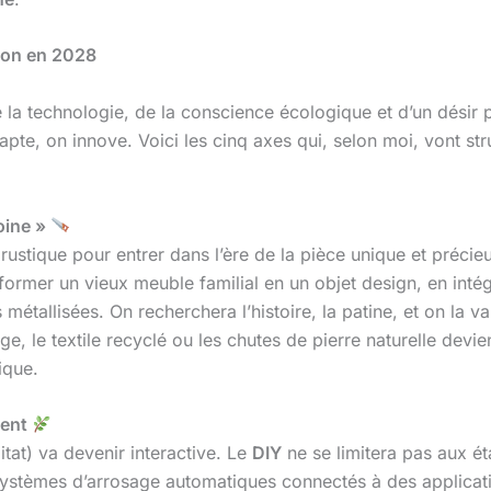
son en 2028
e la technologie, de la conscience écologique et d’un désir
apte, on innove. Voici les cinq axes qui, selon moi, vont st
oine »
 rustique pour entrer dans l’ère de la pièce unique et préci
sformer un vieux meuble familial en un objet design, en int
étallisées. On recherchera l’histoire, la patine, et on la v
e, le textile recyclé ou les chutes de pierre naturelle dev
ique.
igent
itat) va devenir interactive. Le
DIY
ne se limitera pas aux ét
stèmes d’arrosage automatiques connectés à des applicati