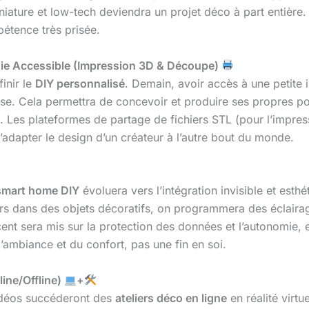
iature et low-tech deviendra un projet déco à part entière. 
étence très prisée.
ogie Accessible (Impression 3D & Découpe)
inir le
DIY personnalisé
. Demain, avoir accès à une petit
se. Cela permettra de concevoir et produire ses propres p
. Les plateformes de partage de fichiers STL (pour l’impre
’adapter le design d’un créateur à l’autre bout du monde.
smart home DIY
évoluera vers l’intégration invisible et est
urs dans des objets décoratifs, on programmera des éclai
ent sera mis sur la protection des données et l’autonomie,
ambiance et du confort, pas une fin en soi.
ine/Offline)
+
vidéos succéderont des
ateliers déco en ligne
en réalité virt