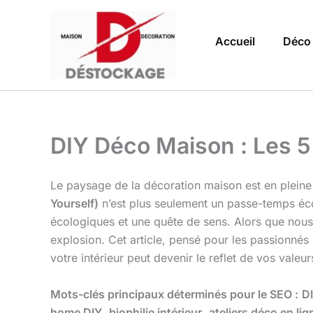
Aller
au
Accueil
Déco
contenu
DIY Déco Maison : Les 5
Le paysage de la décoration maison est en pleine 
Yourself)
n’est plus seulement un passe-temps écon
écologiques et une quête de sens. Alors que nous
explosion. Cet article, pensé pour les passionn
votre intérieur peut devenir le reflet de vos valeur
Mots-clés principaux déterminés pour le SEO :
D
home DIY
,
biophilie intérieur
,
ateliers déco en lig