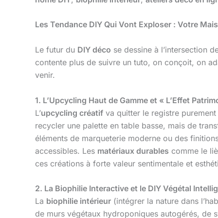
Les Tendance DIY Qui Vont Exploser : Votre Mai
Le futur du
DIY déco
se dessine à l’intersection d
contente plus de suivre un tuto, on conçoit, on ad
venir.
1. L’Upcycling Haut de Gamme et « L’Effet Patrim
L’
upcycling créatif
va quitter le registre purement
recycler une palette en table basse, mais de tran
éléments de marqueterie moderne ou des finitions m
accessibles. Les
matériaux durables
comme le lièg
ces créations à forte valeur sentimentale et esthét
2. La Biophilie Interactive et le DIY Végétal Intell
La
biophilie intérieur
(intégrer la nature dans l’hab
de murs végétaux hydroponiques autogérés, de sy