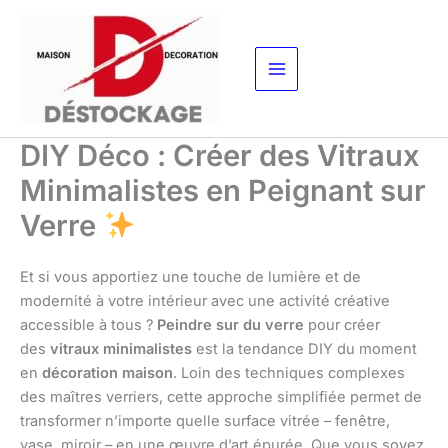
Aller
au
contenu
DIY Déco : Créer des Vitraux
Minimalistes en Peignant sur
Verre
Et si vous apportiez une touche de lumière et de
modernité à votre intérieur avec une activité créative
accessible à tous ?
Peindre sur du verre
pour créer
des
vitraux minimalistes
est la tendance DIY du moment
en
décoration maison
. Loin des techniques complexes
des maîtres verriers, cette approche simplifiée permet de
transformer n’importe quelle surface vitrée – fenêtre,
vase, miroir – en une œuvre d’art épurée. Que vous soyez